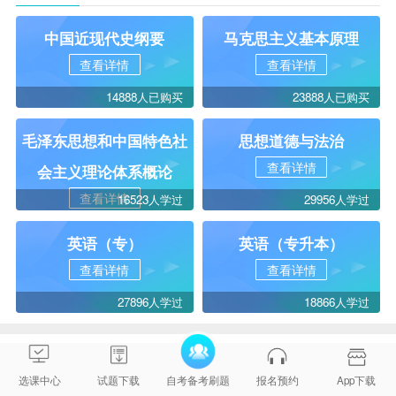
中国近现代史纲要
马克思主义基本原理
查看详情
查看详情
14888人已购买
23888人已购买
毛泽东思想和中国特色社
思想道德与法治
查看详情
会主义理论体系概论
查看详情
16523人学过
29956人学过
英语（专）
英语（专升本）
查看详情
查看详情
27896人学过
18866人学过
相关问答
选课中心
试题下载
自考备考刷题
报名预约
App下载