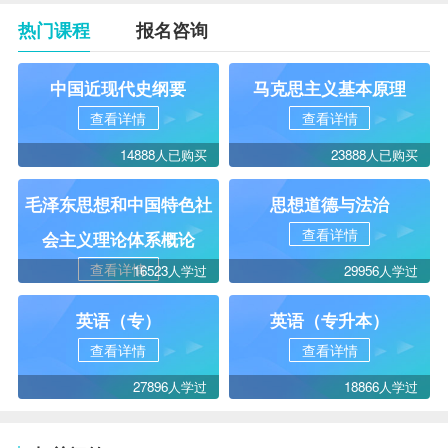
热门课程
报名咨询
中国近现代史纲要
马克思主义基本原理
查看详情
查看详情
14888人已购买
23888人已购买
毛泽东思想和中国特色社
思想道德与法治
查看详情
会主义理论体系概论
查看详情
16523人学过
29956人学过
英语（专）
英语（专升本）
查看详情
查看详情
27896人学过
18866人学过