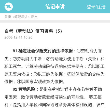
笔记串讲
登录/注册
首页
>
笔记串讲
> 正文
自考《劳动法》复习资料（5）
2006-12-11 10:26
：①劳动能力丧
81 确定社会保险支付的法律依据
失；②劳动能力中断；③劳动能力使用中断（失业）和
职工死亡。计算劳动保险待遇的依据主要有：①以职工
原工资为依据；②以工龄为依据；③以保险费的交纳为
依据；④以国家宏观
政策
为依据。
是指在劳动过程中存在着种种不确
82 劳动风险：
定因素，致使劳动者蒙受经济损失的可能性。 职工福
利：是指用人单位和国家通过举办集体福利设施、设立