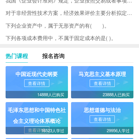
我国《企业会计准则》规定，企业按照交易或者事项的经济特征确定
对于非经营性技术方案，经济效果评价主要分析拟定方案的( )。
下列企业资产中，属于无形资产的有( )。
下列各项成本费用中，不属于固定成本的是( )。
热门课程
报名咨询
中国近现代史纲要
马克思主义基本原理
查看详情
查看详情
14888人已购买
23888人已购买
毛泽东思想和中国特色社
思想道德与法治
查看详情
会主义理论体系概论
查看详情
16523人学过
29956人学过