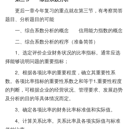
更后一章今年
复习
的重点就在第三节，有考察简答
题目、分析题目的可能
一、综合系数分析的概念 信用能力指数的概念
二、综合系数分析的程序（准备简答）
1、选定评价企业财务状况的比率指标。通常应选
择能够说明问题的重要指标；
2、根据各项比率的重要程度，确立其重要性系
数。各项比率指标的重要性系数之和等于1.重要性程度
的判断，可根据企业的经营状况、管理要求、发展趋势
及分析的目的等具体情况而定。
3、确定各项比率的财务比率标准值和实际值。
4、计算关系比率。关系比率及各项实际值与标准