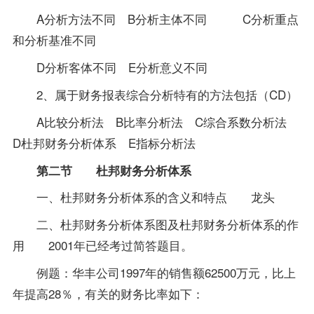
A分析方法不同 B分析主体不同 C分析重点
和分析基准不同
D分析客体不同 E分析意义不同
2、属于财务报表综合分析特有的方法包括（CD）
A比较分析法 B比率分析法 C综合系数分析法
D杜邦财务分析体系 E指标分析法
第二节 杜邦财务分析体系
一、杜邦财务分析体系的含义和特点 龙头
二、杜邦财务分析体系图及杜邦财务分析体系的作
用 2001年已经考过简答题目。
例题：华丰公司1997年的销售额62500万元，比上
年提高28％，有关的财务比率如下：