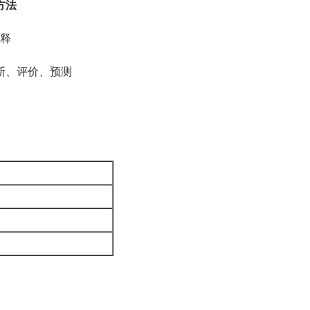
方法
解释
断、评价、预测
策
）