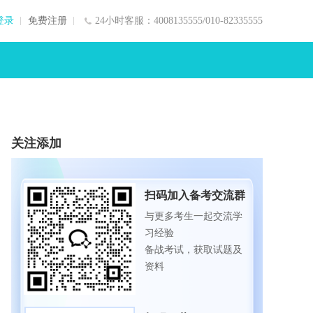
登录
免费注册
24小时客服：4008135555/010-82335555
关注添加
扫码加入备考交流群
与更多考生一起交流学
习经验
备战考试，获取试题及
资料