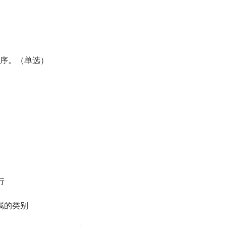
序。（单选）
行
属的类别