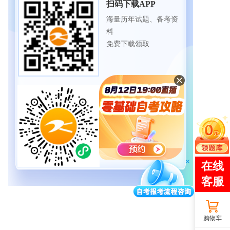
扫码下载APP
海量历年试题、备考资
料
免费下载领取
扫码进入微信小程序
每日练题巩固、考前模
拟实战
免费体验自考365海量试
题
购物车