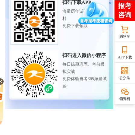
扫码下载APP
海量历年试题、备考资
料
免费下载领取
购物车
扫码进入微信小程序
APP下载
每日练题巩固、考前模
拟实战
公众号
免费体验自考365海量试
题
领资料