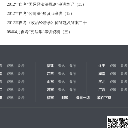
2012年自考“国际经济法概论”串讲笔记（35）
2012年自考“公司法”知识点串讲（15）
2012年自考《政治经济学》简答题及答案二十
08年4月自考“宪法学”串讲资料（三）
西
资讯
备考
福建
资讯
备考
辽宁
资讯
备考
南
资讯
备考
江西
资讯
备考
湖南
资讯
备考
西
资讯
备考
山东
资讯
备考
河北
资讯
备考
江
资讯
备考
河南
资讯
备考
广西
资讯
备考
疆
资讯
备考
指南
邮箱
每日一练
软件下载