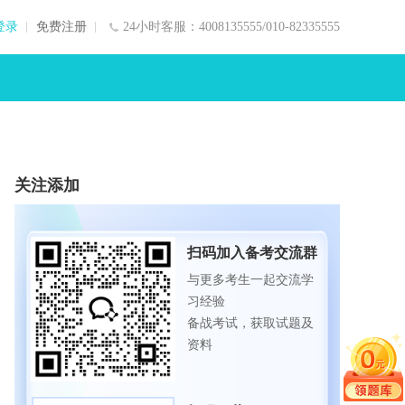
登录
免费注册
24小时客服：4008135555/010-82335555
关注添加
扫码加入备考交流群
与更多考生一起交流学
习经验
备战考试，获取试题及
资料