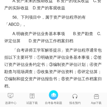
A.资产未来的预期收益 B.资产的现实收益 C.资
产的实际收益 D.资产的客观收益
56、下列项目中，属于资产评估程序的有
「ABCD」。
A.明确资产评估业务基本事项 B.资产勘查 C.
评定估算 D.资产评估工作档案归档
「自考讲师王学军解答提示」资产评估程序通常包
括以下主要环节：①明确资产评估业务基本事项；②签
订资产评估业务约定书；③编制资产评估计划；④资产
勘查与现场调查；⑤收集资产评估资料；⑥评定估算；
⑦编制和提交资产评估报告书；⑧资产评估工作档案归
档。
57、编制资产评估计划应当重点考虑的因素有
「ABD」。
选课中心
试题下载
自考备考刷题
报名预约
App下载