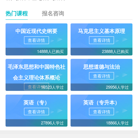
热门课程
报名咨询
中国近现代史纲要
马克思主义基本原理
查看详情
查看详情
14888人已购买
23888人已购买
毛泽东思想和中国特色社
思想道德与法治
查看详情
会主义理论体系概论
查看详情
16523人学过
29956人学过
英语（专）
英语（专升本）
查看详情
查看详情
27896人学过
18866人学过