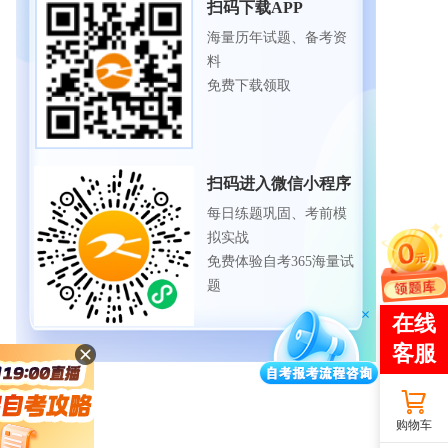
扫码下载APP
海量历年试题、备考资
料
免费下载领取
扫码进入微信小程序
每日练题巩固、考前模
拟实战
免费体验自考365海量试
题
购物车