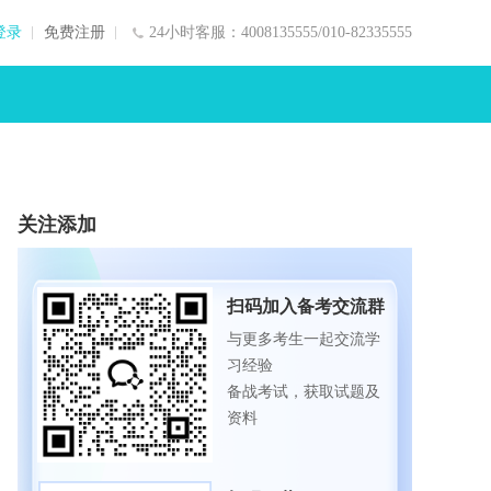
登录
免费注册
24小时客服：4008135555/010-82335555
关注添加
扫码加入备考交流群
与更多考生一起交流学
习经验
备战考试，获取试题及
资料