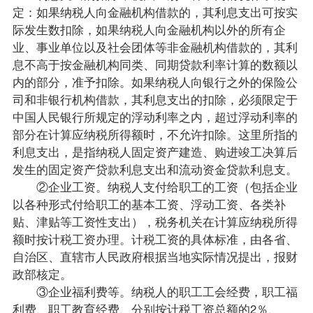
定：如果纳税人向金融机构借款的，其利息支出可按实
际发生数扣除，如果纳税人向金融机构以外的所有企
业、事业单位以及社会团体等非金融机构借款的，其利
息不高于按金融机构同类、同期贷款利率计算的数额以
内的部分，准予扣除。如果纳税人向银行之外的保险公
司和非银行机构借款，其利息支出的扣除，必须限定于
中国人民银行所规定的浮动利率之内，超过浮动利率的
部分在计算应纳税所得额时，不允许扣除。这里所指的
利息支出，是指纳税人固定资产建造、购进竣工决算后
发生的固定资产贷款利息支出和流动资金贷款利息支。
②企业工资。纳税人支付给职工的工资（包括企业
以各种形式付给职工的基本工资、浮动工资、各类补
贴、津贴等工资性支出），税务机关在计算应纳税所得
额时按计税工资办理。计税工资的具体标准，由各省、
自治区、直辖市人民政府根据当地实际情况提出，报财
政部核定。
③企业福利费等。纳税人的职工工会经费，职工福
利费、职工教育经费、分别按计税工资总额的2％、