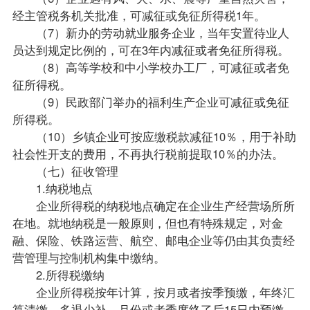
经主管税务机关批准，可减征或免征所得税1年。
（7）新办的劳动就业服务企业，当年安置待业人
员达到规定比例的，可在3年内减征或者免征所得税。
（8）高等学校和中小学校办工厂，可减征或者免
征所得税。
（9）民政部门举办的福利生产企业可减征或免征
所得税。
（10）乡镇企业可按应缴税款减征10％，用于补助
社会性开支的费用，不再执行税前提取10％的办法。
（七）征收管理
1.纳税地点
企业所得税的纳税地点确定在企业生产经营场所所
在地。就地纳税是一般原则，但也有特殊规定，对金
融、保险、铁路运营、航空、邮电企业等仍由其负责经
营管理与控制机构集中缴纳。
2.所得税缴纳
企业所得税按年计算，按月或者按季预缴，年终汇
算清缴，多退少补。月份或者季度终了后15日内预缴，