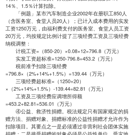
14％、1.5％计算扣除。
「例题」某市汽车制造企业2002年在册职工850人
（含医务室、食堂人员20人）；已计入成本费用的实发
工资1250万元，由福利费支付的医务室、食堂人员工资
20万元，均按规定比例计提了三项经费工资及三项经费
纳税调整：
计税工资=（850-20）×0.08×12=796.8（万元）
实发工资超标准=1250-796.8=453.2（万元）
税前准予扣除三项经费
=796.8×（2%+14%+1.5%）=139.44（万元）
三项经费超标准=（1250+20）
×（2%+14%+1.5%）-139.44=82.81（万元）
工资及三项经费应调增所得额
=453.2+82.81=536.01（万元）
④公益、救济性捐赠。税法规定只有国家规定的捐
赠方法、捐赠对象、捐赠标准的公益性捐赠才允许作为
扣除项目。其要点之一是必须通过非营利社会团体实施
捐赠；二是接受捐赠的对象必须是公益性单位，受灾地