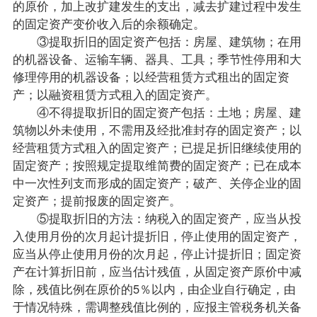
的原价，加上改扩建发生的支出，减去扩建过程中发生
的固定资产变价收入后的余额确定。
③提取折旧的固定资产包括：房屋、建筑物；在用
的机器设备、运输车辆、器具、工具；季节性停用和大
修理停用的机器设备；以经营租赁方式租出的固定资
产；以融资租赁方式租入的固定资产。
④不得提取折旧的固定资产包括：土地；房屋、建
筑物以外未使用，不需用及经批准封存的固定资产；以
经营租赁方式租入的固定资产；已提足折旧继续使用的
固定资产；按照规定提取维简费的固定资产；已在成本
中一次性列支而形成的固定资产；破产、关停企业的固
定资产；提前报废的固定资产。
⑤提取折旧的方法：纳税入的固定资产，应当从投
入使用月份的次月起计提折旧，停止使用的固定资产，
应当从停止使用月份的次月起，停止计提折旧；固定资
产在计算折旧前，应当估计残值，从固定资产原价中减
除，残值比例在原价的5％以内，由企业自行确定，由
于情况特殊，需调整残值比例的，应报主管税务机关备