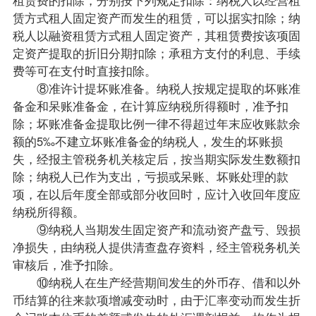
赁方式租人固定资产而发生的租赁，可以据实扣除；纳
税人以融资租赁方式租人固定资产，其租赁费按该项固
定资产提取的折旧分期扣除；承租方支付的利息、手续
费等可在支付时直接扣除。
⑧准许计提坏账准备。纳税人按规定提取的坏账准
备金和呆账准备金，在计算应纳税所得额时，准予扣
除；坏账准备金提取比例一律不得超过年末应收账款余
额的5‰不建立坏账准备金的纳税人，发生的坏账损
失，经报主管税务机关核定后，按当期实际发生数额扣
除；纳税人已作为支出，亏损或呆账、坏账处理的款
项，在以后年度全部或部分收回时，应计入收回年度应
纳税所得额。
⑨纳税人当期发生固定资产和流动资产盘亏、毁损
净损失，由纳税人提供清查盘存资料，经主管税务机关
审核后，准予扣除。
⑩纳税人在生产经营期间发生的外币存、借和以外
币结算的往来款项增减变动时，由于汇率变动而发生折