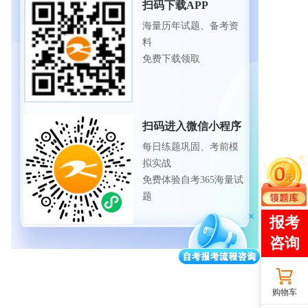
扫码下载APP
海量历年试题、备考资
料
免费下载领取
扫码进入微信小程序
每日练题巩固、考前模
拟实战
免费体验自考365海量试
题
购物车