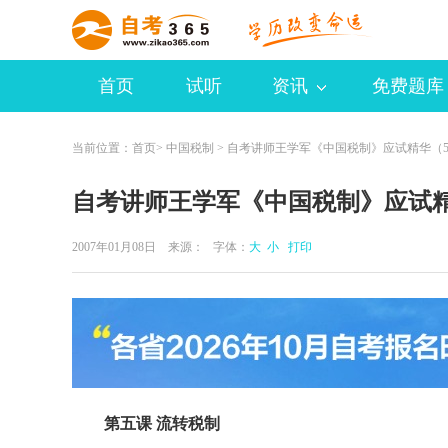
首页
试听
资讯
免费题库
当前位置：
首页
>
中国税制
> 自考讲师王学军《中国税制》应试精华（
自考讲师王学军《中国税制》应试精
2007年01月08日 来源：
字体：
大
小
打印
第五课 流转税制