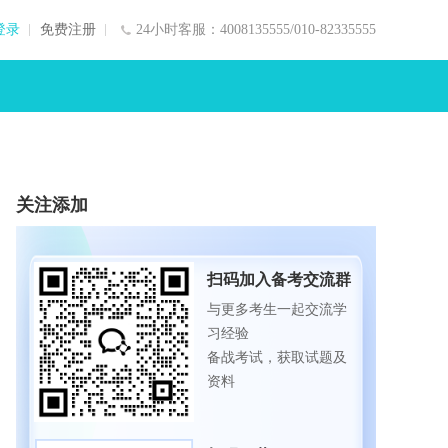
登录
免费注册
24小时客服：4008135555/010-82335555
关注添加
扫码加入备考交流群
与更多考生一起交流学
习经验
备战考试，获取试题及
资料