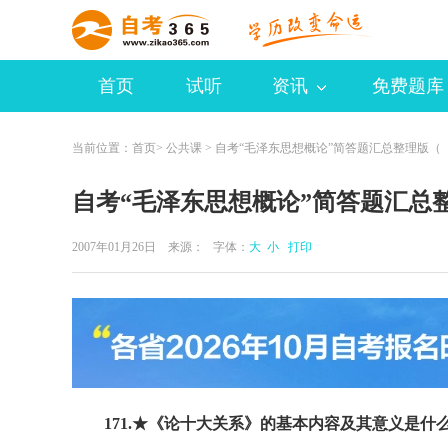
首页
试听
资讯
免费题库
当前位置：
首页
>
公共课
> 自考“毛泽东思想概论”简答题汇总整理版（
自考“毛泽东思想概论”简答题汇总整
2007年01月26日 来源：
字体：
大
小
打印
171.★《论十大关系》的基本内容及其意义是什