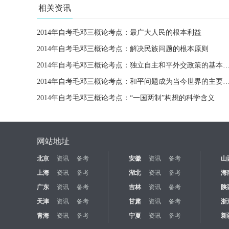
相关资讯
2014年自考毛邓三概论考点：最广大人民的根本利益
2014年自考毛邓三概论考点：解决民族问题的根本原则
2014年自考毛邓三概论考点：独立自主和平外交政策
2014年自考毛邓三概论考点：和平问题成为当今世界的主
2014年自考毛邓三概论考点：“一国两制”构想的科学含义
网站地址
北京
资讯
备考
安徽
资讯
备考
山
上海
资讯
备考
湖北
资讯
备考
海
广东
资讯
备考
吉林
资讯
备考
陕
天津
资讯
备考
甘肃
资讯
备考
浙
青海
资讯
备考
宁夏
资讯
备考
新