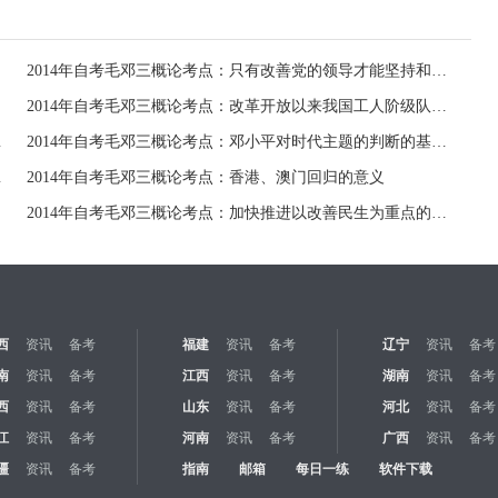
2014年自考毛邓三概论考点：只有改善党的领导才能坚持和加强党的领导
2014年自考毛邓三概论考点：改革开放以来我国工人阶级队伍的变与不变
的基本原则
2014年自考毛邓三概论考点：邓小平对时代主题的判断的基本点
要问题依据
2014年自考毛邓三概论考点：香港、澳门回归的意义
2014年自考毛邓三概论考点：加快推进以改善民生为重点的社会建设
西
资讯
备考
福建
资讯
备考
辽宁
资讯
备考
南
资讯
备考
江西
资讯
备考
湖南
资讯
备考
西
资讯
备考
山东
资讯
备考
河北
资讯
备考
江
资讯
备考
河南
资讯
备考
广西
资讯
备考
疆
资讯
备考
指南
邮箱
每日一练
软件下载