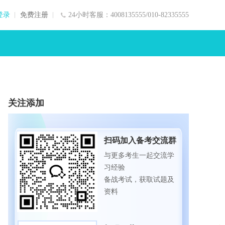
登录
免费注册
24小时客服：4008135555/010-82335555
关注添加
扫码加入备考交流群
与更多考生一起交流学
习经验
备战考试，获取试题及
资料