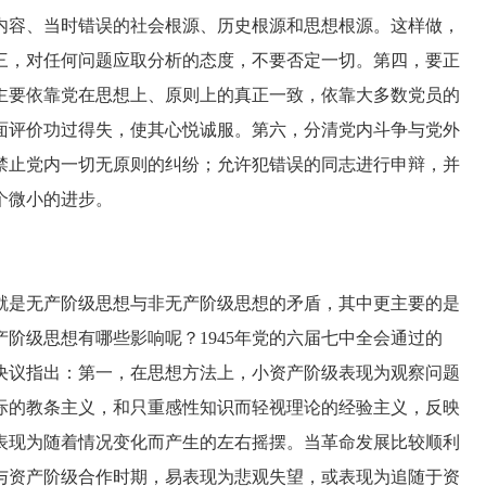
内容、当时错误的社会根源、历史根源和思想根源。这样做，
三，对任何问题应取分析的态度，不要否定一切。第四，要正
主要依靠党在思想上、原则上的真正一致，依靠大多数党员的
面评价功过得失，使其心悦诚服。第六，分清党内斗争与党外
禁止党内一切无原则的纠纷；允许犯错误的同志进行申辩，并
个微小的进步。
是无产阶级思想与非无产阶级思想的矛盾，其中更主要的是
阶级思想有哪些影响呢？1945年党的六届七中全会通过的
决议指出：第一，在思想方法上，小资产阶级表现为观察问题
际的教条主义，和只重感性知识而轻视理论的经验主义，反映
表现为随着情况变化而产生的左右摇摆。当革命发展比较顺利
与资产阶级合作时期，易表现为悲观失望，或表现为追随于资