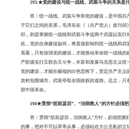
193.★党的建设与统一战线、武装斗争的关系是
答：统一战线、武装斗争和党的建设，是中国共产
于它们之间的关系，毛泽东在《（共产党人）发刊词
织，则是掌握统一战线和武装斗争这两个武器以实行
此，党的自身建设如何，将直接影响到统一战线和武
系看，只有加强党的建设，才能推动革命统一战线的
产阶级实行又联合又斗争，丰富和发展马克思主义统
党的建设，才能在极端的白色恐怖下，坚定共产主义
农村包围城市、武装夺取全国政权的道路。总之，只
部中国革命。
194★贯彻“惩前毖后”、“治病救人”的方针必
答：贯彻“惩前毖后，治病救人”方针，必须把握好
的事，绝对不可以草率从事，必须站在大公无私的立