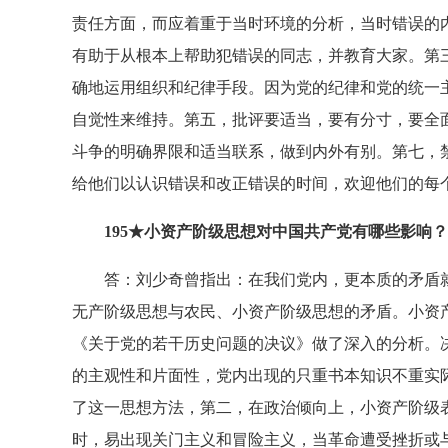
责任方面，而应着重于当时环境的分析，当时错误的
有助于从根本上帮助犯错误的同志，并教育大家。第
确地运用组织和纪律手段。因为党的纪律和党的统一
自觉性来维持。第五，批评要适当，要有分寸，要全
斗争的明确界限和适当联系，做到内外有别。第七，
给他们以认识错误和改正错误的时间，欢迎他们的每
195★小资产阶级思想对中国共产党有哪些影响？
答：刘少奇曾指出：在我们党内，更本质的矛盾就
无产阶级思想与农民、小资产阶级思想的矛盾。小资产
《关于党的若干历史问题的决议》做了深入的分析。
的主观性和片面性，党内出现的只重书本知识不重实
了这一思想方法，第二，在政治倾向上，小资产阶级
时，易出现关门主义和冒险主义，当革命遭受挫折或