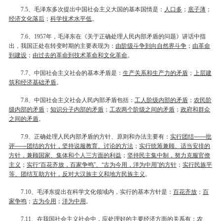
、毛泽东多次提出中国社会主义大国的基本国情是：
人口多
；
底子薄
；
7.5
经济文化落后
；
科学技术水平低
。
、
年，毛泽东在《关于正确处理人民内部矛盾的问题》讲话中指
7.6
1957
出，我国正处在转变时期的主要表现为：
由阶级斗争到向自然界斗争
；
由革命
到建设
；
由过去的革命到技术革命和文化革命
。
、中国社会主义社会的基本矛盾是：
生产关系和生产力的矛盾
；
上层建
7.7
筑和经济基础矛盾
。
、中国社会主义社会人民内部矛盾包括：
工人阶级内部的矛盾
；
农民阶
7.8
级内部的矛盾
；
知识分子内部的矛盾
；
工农两个阶级之间的矛盾
；
政府和群众
之间的矛盾
。
、正确处理人民内部矛盾的方针、原则和办法主要有：
实行团结——批
7.9
评——团结的方针，坚持说服教育、讨论的方法
；
实行统筹兼顾、适当安排的
方针，兼顾国家、集体和个人三方面的利益
；
坚持民主集中制，努力克服官僚
主义
；
实行“百花齐放，百家争鸣”、“古为今用，洋为中用”的方针
；
实行民族平
等、团结互助方针，反对大汉族主义和地方民族主义
。
、毛泽东提出在科学文化领域内，实行的基本方针是：
百花齐放
；
百
7.10
家争鸣
；
古为今用
；
洋为中用
。
、在我国社会主义社会中，应处理好的主要经济方面的关系有：
农
7.11