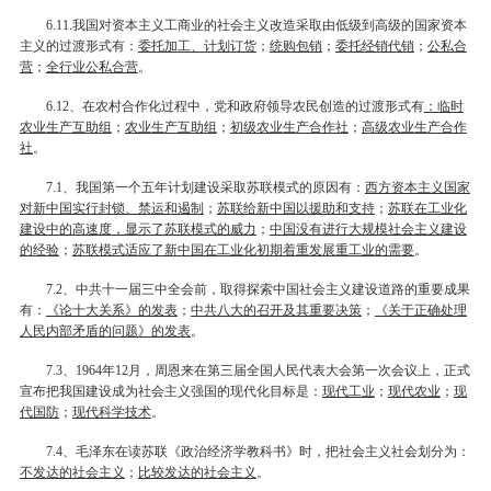
.我国对资本主义工商业的社会主义改造采取由低级到高级的国家资本
6.11
主义的过渡形式有：
委托加工、计划订货
；
统购包销
；
委托经销代销
；
公私合
营
；
全行业公私合营
。
、在农村合作化过程中，党和政府领导农民创造的过渡形式有
：临时
6.12
农业生产互助组
；
农业生产互助组
；
初级农业生产合作社
；
高级农业生产合作
社
。
、我国第一个五年计划建设采取苏联模式的原因有：
西方资本主义国家
7.1
对新中国实行封锁、禁运和遏制
；
苏联给新中国以援助和支持
；
苏联在工业化
建设中的高速度，显示了苏联模式的威力
；
中国没有进行大规模社会主义建设
的经验
；
苏联模式适应了新中国在工业化初期着重发展重工业的需要
。
、中共十一届三中全会前，取得探索中国社会主义建设道路的重要成果
7.2
有：
《论十大关系》的发表
；
中共八大的召开及其重要决策
；
《关于正确处理
人民内部矛盾的问题》的发表
。
、
年
月，周恩来在第三届全国人民代表大会第一次会议上，正式
7.3
1964
12
宣布把我国建设成为社会主义强国的现代化目标是：
现代工业
；
现代农业
；
现
代国防
；
现代科学技术
。
、毛泽东在读苏联《政治经济学教科书》时，把社会主义社会划分为：
7.4
不发达的社会主义
；
比较发达的社会主义
。