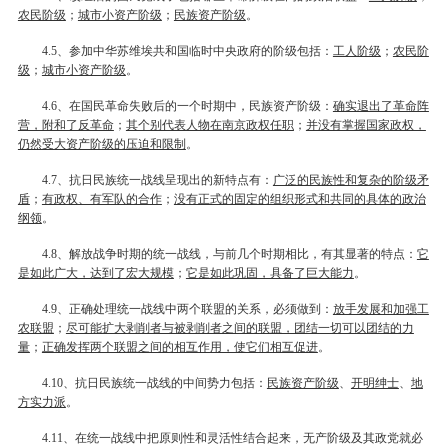
农民阶级
；
城市小资产阶级
；
民族资产阶级
。
、参加中华苏维埃共和国临时中央政府的阶级包括：
工人阶级
；
农民阶
4.5
级
；
城市小资产阶级
。
、在国民革命失败后的一个时期中，民族资产阶级：
确实退出了革命阵
4.6
营，附和了反革命
；
其个别代表人物在南京政权任职
；
并没有掌握国家政权，
仍然受大资产阶级的压迫和限制
。
、抗日民族统一战线呈现出的新特点有：
广泛的民族性和复杂的阶级矛
4.7
盾
；
有政权、有军队的合作
；
没有正式的固定的组织形式和共同的具体的政治
纲领
。
、解放战争时期的统一战线，与前几个时期相比，有其显著的特点：
它
4.8
是如此广大，达到了宏大规模
；
它是如此巩固，具备了巨大能力
。
、正确处理统一战线中两个联盟的关系，必须做到：
放手发展和加强工
4.9
农联盟
；
尽可能扩大剥削者与被剥削者之间的联盟，团结一切可以团结的力
量
；
正确发挥两个联盟之间的相互作用，使它们相互促进
。
、抗日民族统一战线的中间势力包括：
民族资产阶级
、
开明绅士
、
地
4.10
方实力派
。
、在统一战线中把原则性和灵活性结合起来，无产阶级及其政党就必
4.11