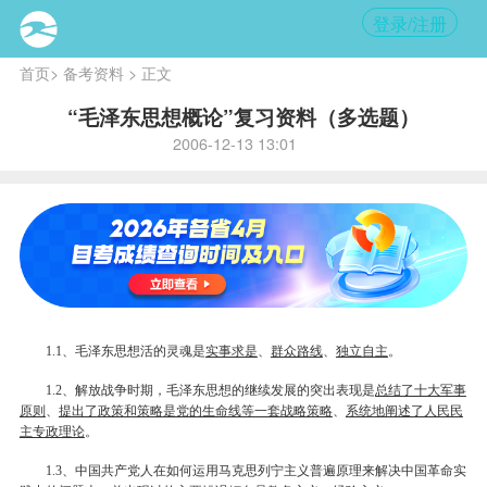
登录/注册
首页
>
备考资料
> 正文
“毛泽东思想概论”复习资料（多选题）
2006-12-13 13:01
、毛泽东思想活的灵魂是
实事求是
、
群众路线
、
独立自主
。
1.1
、解放战争时期，毛泽东思想的继续发展的突出表现是
总结了十大军事
1.2
原则
、
提出了
政策
和策略是党的生命线等一套战略策略
、
系统地阐述了人民民
主专政理论
。
、中国共产党人在如何运用马克思列宁主义普遍原理来解决中国革命实
1.3