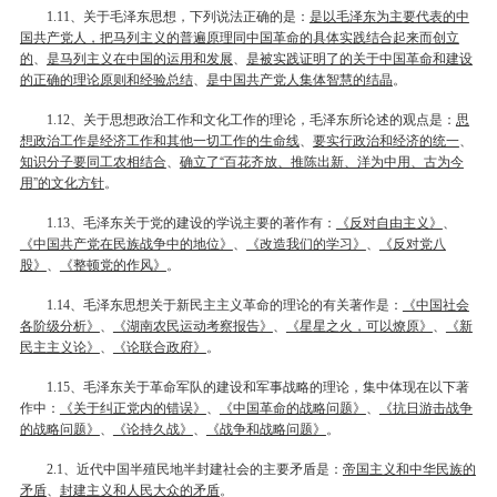
、关于毛泽东思想，下列说法正确的是：
是以毛泽东为主要代表的中
1.11
国共产党人，把马列主义的普遍原理同中国革命的具体实践结合起来而创立
的
、
是马列主义在中国的运用和发展
、
是被实践证明了的关于中国革命和建设
的正确的理论原则和经验总结
、
是中国共产党人集体智慧的结晶
。
、关于思想政治工作和文化工作的理论，毛泽东所论述的观点是：
思
1.12
想政治工作是经济工作和其他一切工作的生命线
、
要实行政治和经济的统一
、
知识分子要同工农相结合
、
确立了“百花齐放、推陈出新、洋为中用、古为今
用”的文化方针
。
、毛泽东关于党的建设的学说主要的著作有：
《反对自由主义》
、
1.13
《中国共产党在民族战争中的地位》
、
《改造我们的学习》
、
《反对党八
股》
、
《整顿党的作风》
。
、毛泽东思想关于新民主主义革命的理论的有关著作是：
《中国社会
1.14
各阶级分析》
、
《湖南农民运动考察报告》
、
《星星之火，可以燎原》
、
《新
民主主义论》
、
《论联合政府》
。
、毛泽东关于革命军队的建设和军事战略的理论，集中体现在以下著
1.15
作中：
《关于纠正党内的错误》
、
《中国革命的战略问题》
、
《抗日游击战争
的战略问题》
、
《论持久战》
、
《战争和战略问题》
。
、近代中国半殖民地半封建社会的主要矛盾是：
帝国主义和中华民族的
2.1
矛盾
、
封建主义和人民大众的矛盾
。