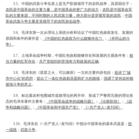
、中国的武装斗争实质上是无产阶级领导下的农民战争，其原因在于：
3.5
农民是中国革命的主要力量，是中国革命的更广大的动力
；
农民是中国革命军
队的主要来源，不同时期的人民武装力量，绝大部分是穿着军装的农民
；
中国
革命武装斗争主要是党领导下的农民游击战争
。
、毛泽东第一次从理论上系统分析和论证了中国红色政权发生、发展的
3.6
原因和条件的著作是：
《中国的红色政权为什么能够存在
》
；
《井冈山的斗
?
争》
。
、土地革命战争时期，中国红色政权能够存在和发展的主观条件有：
相
3.7
当力量的红军存在
；
共产党组织的坚强有力和政策的正确
。
、毛泽东的《星星之火，可以燎原》一文的主要内容包括：
批评了“城
3.8
市中心论”的思想
；
提出了一条红色政权巩固和扩大的路线
；
强调了坚持农村根
据地斗争的意义
。
、标志着农村包围城市道路理论的再升华、形成了严整而完善的理论形
3.9
态的毛泽东著作主要有：
《中国革命战争的战略问题》
；
《论新阶段》
；
《战
争和战略问题》
；
《中国革命和中国共产党》
；
《
共产党人
发刊词》
。
<
>
、毛泽东在《
共产党人
发刊词》中指出中国革命的基本武器是：
统
3.10
<
>
一战线
；
武装斗争
。