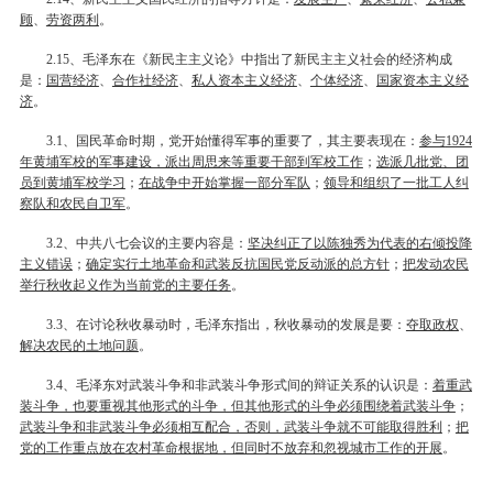
顾
、
劳资两利
。
、毛泽东在《新民主主义论》中指出了新民主主义社会的经济构成
2.15
是：
国营经济
、
合作社经济
、
私人资本主义经济
、
个体经济
、
国家资本主义经
济
。
、国民革命时期，党开始懂得军事的重要了，其主要表现在：
参与
3.1
1924
年黄埔军校的军事建设，派出周思来等重要干部到军校工作
；
选派几批党、团
员到黄埔军校学习
；
在战争中开始掌握一部分军队
；
领导和组织了一批工人纠
察队和农民自卫军
。
、中共八七会议的主要内容是：
坚决纠正了以陈独秀为代表的右倾投降
3.2
主义错误
；
确定实行土地革命和武装反抗国民党反动派的总方针
；
把发动农民
举行秋收起义作为当前党的主要任务
。
、在讨论秋收暴动时，毛泽东指出，秋收暴动的发展是要：
夺取政权
、
3.3
解决农民的土地问题
。
、毛泽东对武装斗争和非武装斗争形式间的辩证关系的认识是：
着重武
3.4
装斗争，也要重视其他形式的斗争，但其他形式的斗争必须围绕着武装斗争
；
武装斗争和非武装斗争必须相互配合，否则，武装斗争就不可能取得胜利
；
把
党的工作重点放在农村革命根据地，但同时不放弃和忽视城市工作的开展
。