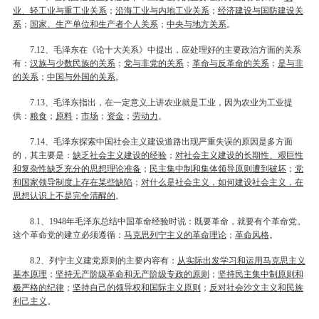
业、轻工业与重工业关系
；
沿海工业与内地工业关系
；
经济建设与国防建设关
系
；
国家、生产单位和生产者个人关系
；
中央与地方关系
。
、毛泽东在《论十大关系》中提出，应处理好的主要政治方面的关系
7.12
有：
汉族与少数民族的关系
；
党与非党的关系
；
革命与反革命的关系
；
是与非
的关系
；
中国与外国的关系
。
、毛泽东指出，在一定意义上讲农业就是工业，因为农业为工业提
7.13
供：
粮食
；
原料
；
市场
；
资金
；
劳动力
。
、毛泽东探索中国社会主义建设道路出现严重失误的原因是多方面
7.14
的，其主要是：
缺乏社会主义建设的经验
；
对社会主义建设的长期性、艰巨性
和复杂性缺乏充分的思想理论准备
；
民主集中制和集体领导原则遭到破坏
；
党
和国家领导制度上存在某些缺陷
；
对什么是社会主义，如何建设社会主义，在
思想认识上不是完全清醒的
。
、
年毛泽东总结中国革命经验时说：既要革命，就要有个革命党。
8.1
1948
这个革命党的建立必须遵循：
马克思列宁主义的革命理论
；
革命风格
。
、列宁主义建党原则的主要内容有：
从实际出发学习和运用马克思主义
8.2
基本原理
；
坚持无产阶级革命和无产阶级专政的原则
；
坚持民主集中制原则和
极严格的纪律
；
坚持自己的领导权和国际主义原则
；
反对社会沙文主义和民族
利己主义
。