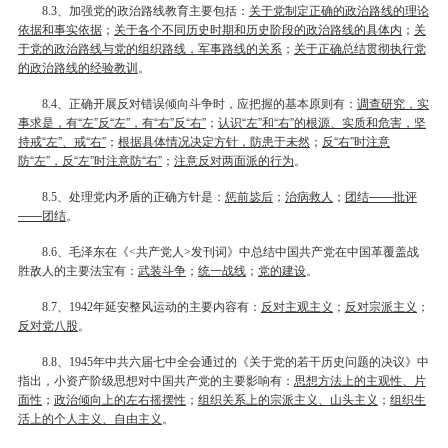
、加强党的政治路线教育主要包括：
关于党制定正确的政治路线的理论
8.3
依据和事实依据
；
关于各个不同历史时期和历史阶段的政治路线的具体内
；
关
于党的政治路线与党的组织路线，军事路线的关系
；
关于正确总结贯彻执行党
的政治路线的经验教训
。
、正确开展反对错误倾向斗争时，应把握的基本原则有：
调查研究，实
8.4
事求是，有“左”反“左”，有“右”反“右”
；
认识“左”和“右”的根源、实质和危害，坚
持戒“左”、戒“右”
；
根据具体情况决定方针，防患于未然
；
反“右”时注意
防“左”，反“左”时注意防“右”
；
注意反对两面派的行为
。
、处理党内矛盾的正确方针是：
惩前毖后
；
治病救人
；
团结——批评
8.5
——团结
。
、毛泽东在《
共产党人
发刊词》中总结中国共产党在中国革覆盖战
8.6
<
>
胜敌人的主要法宝有：
武装斗争
；
统一战线
；
党的建设
。
、
年延安整风运动的主要内容有：
反对主观主义
；
反对宗派主义
；
8.7
1942
反对党八股
。
、
年中共六届七中全会通过的《关于党的若干历史问题的决议》中
8.8
1945
指出，小资产阶级思想对中国共产党的主要影响有：
思想方法上的主观性、片
面性
；
政治倾向上的左右摇摆性
；
组织关系上的宗派主义、山头主义
；
组织生
活上的个人主义、自由主义
。