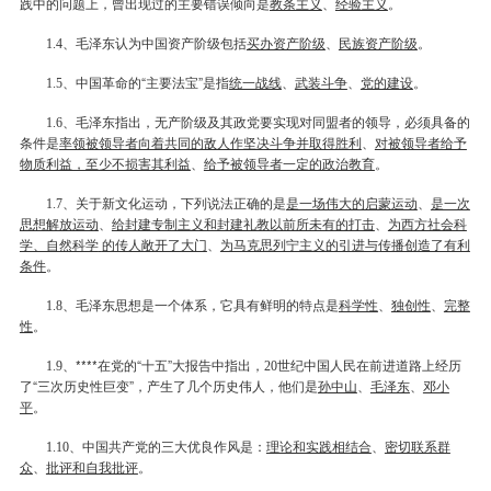
践中的问题上，曾出现过的主要错误倾向是
教条主义
、
经验主义
。
、毛泽东认为中国资产阶级包括
买办资产阶级
、
民族资产阶级
。
1.4
、中国革命的“主要法宝”是指
统一战线
、
武装斗争
、
党的建设
。
1.5
、毛泽东指出，无产阶级及其政党要实现对同盟者的领导，必须具备的
1.6
条件是
率领被领导者向着共同的敌人作坚决斗争并取得胜利
、
对被领导者给予
物质利益，至少不损害其利益
、
给予被领导者一定的政治教育
。
、关于新文化运动，下列说法正确的是
是一场伟大的启蒙运动
、
是一次
1.7
思想解放运动
、
给封建专制主义和封建礼教以前所未有的打击
、
为西方社会科
学、自然科学
的传人敞开了大门
、
为马克思列宁主义的引进与传播创造了有利
条件
。
、毛泽东思想是一个体系，它具有鲜明的特点是
科学性
、
独创性
、
完整
1.8
性
。
、****在党的“十五”大报告中指出，
世纪中国人民在前进道路上经历
1.9
20
了“三次历史性巨变”，产生了几个历史伟人，他们是
孙中山
、
毛泽东
、
邓小
平
。
、中国共产党的三大优良作风是：
理论和实践相结合
、
密切联系群
1.10
众
、
批评和自我批评
。