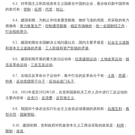
、对帝国主义和其他资本主义国家在中国的企业，逐步收归新中国所有
6.3
的形式有：
管制
；
征用
；
代管
；
转让
。
、建国初期，为制止并结束通货膨胀、物价飞涨的局面，所采取的有力
6.4
措施有：
努力恢复生产
；
控制通货膨胀
；
稳定市场物价
；
统一全国财经工作
；
打击投机势力
。
、建国初期在全国解决土地问题以后，国内主要矛盾是：
社会主义道路
6.5
和资本主义道路的矛盾
；
工人阶级和资产阶级的矛盾
。
、建国初期开展的重大政治运动有：
抗美援朝运动
；
土地改革运动
；
镇
6.6
压反革命运动
；
三反五反运动
。
、在镇压反革命分子运动中，集中打击的反革命分子有：
土匪
；
恶霸
；
6.7
特务
；
反动党团骨干分子
；
反动会道门头子
。
、
年底至
年
月，在党和国家机关工作人员中进行三反运动的
6.8
1951
1952
5
主要内容有：
反贪污
；
反浪费
；
反官僚主义
。
、我国对个体农业实行社会主义改造必须遵循的原则有：
自愿互利
；
典
6.9
型示范
；
国家帮助
。
、建国初期，党和政府对民族资本主义工商业采取的政策是：
利用
；
6.10
限制
；
改造
。