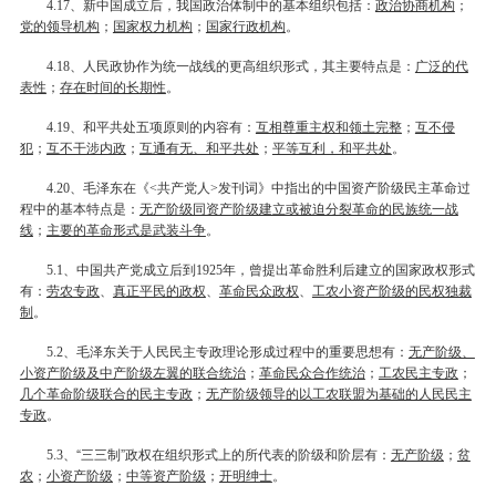
、新中国成立后，我国政治体制中的基本组织包括：
政治协商机构
；
4.17
党的领导机构
；
国家权力机构
；
国家行政机构
。
、人民政协作为统一战线的更高组织形式，其主要特点是：
广泛的代
4.18
表性
；
存在时间的长期性
。
、和平共处五项原则的内容有：
互相尊重主权和领土完整
；
互不侵
4.19
犯
；
互不干涉内政
；
互通有无、和平共处
；
平等互利，和平共处
。
、毛泽东在《
共产党人
发刊词》中指出的中国资产阶级民主革命过
4.20
<
>
程中的基本特点是：
无产阶级同资产阶级建立或被迫分裂革命的民族统一战
线
；
主要的革命形式是武装斗争
。
、中国共产党成立后到
年，曾提出革命胜利后建立的国家政权形式
5.1
1925
有：
劳农专政
、
真正平民的政权
、
革命民众政权
、
工农小资产阶级的民权独裁
制
。
、毛泽东关于人民民主专政理论形成过程中的重要思想有：
无产阶级、
5.2
小资产阶级及中产阶级左翼的联合统治
；
革命民众合作统治
；
工农民主专政
；
几个革命阶级联合的民主专政
；
无产阶级领导的以工农联盟为基础的人民民主
专政
。
、“三三制”政权在组织形式上的所代表的阶级和阶层有：
无产阶级
；
贫
5.3
农
；
小资产阶级
；
中等资产阶级
；
开明绅士
。