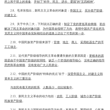
想上和干部上的准备
、
开创了“科学、民主、进步、爱国”的“五四精神”
。
、毛泽东指出，新民主主义革命的对象是：
帝国主义
、
买办资产阶级
、
2.8
封建主义
。
、关于中共二大，下列说法正确的是：
制定了党的更低革命纲领
、
初步
2.9
解决了民主革命的对象问题
、
为中国革命指明了方向
、
表明中国共产党在把马
克思主义同中国革命实际相结合的道路上迈出了可贵的第一步
。
、中国民族资产阶级来源于：
官僚
、
地主
、
商人
、
采用机器生产的手
2.10
工工场主
。
、近代资产阶级领导的民主革命屡遭失败的主要原因是：
更根本的原
2.11
因是由于中国资产阶级的软弱性
、
缺乏一个坚强的领导核心
、
没有正确的
指导
思想和革命纲领
、
没有发动广大人民群众
。
、中国的无产阶级的“特殊的优点”在于：
深受帝国主义、封建主义和
2.12
资本主义的三重压迫
、
与农民有着天然的联系
、
人数虽少，但比较集中
。
、新民主主义革命的动力包括：
农民
、
工人阶级
、
城市小资产阶级
、
2.13
民族资产阶级
。
、新民主主义国民经济的
指导
方针是：
发展生产
、
繁荣经济
、
公私兼
2.14