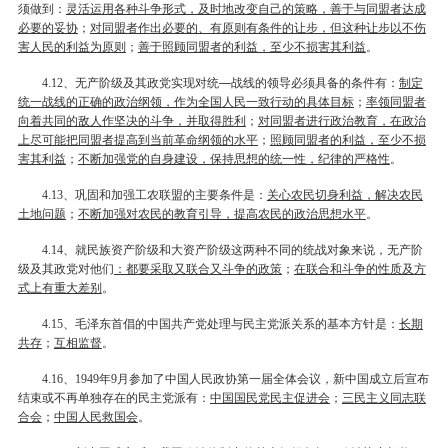
须做到：
灵活运用各种斗争形式，及时地改变自己的策略，善于与同盟者达成
必要的妥协
；
对同盟者作出必要的、有原则有条件的让步，但这种让步以不伤
害人民的利益为原则
；
善于照顾同盟者的利益，至少不损害其利益
。
、无产阶级及其政党实现对统—战线的领导必须具备的条件有：
制定
4.12
统一战线的正确的政治纲领，作为全国人民一致行动的具体目标
；
率领同盟者
向着共同的敌人作坚决的斗争，并取得胜利
；
对同盟者进行政治教育，在政治
上尽可能把同盟者提高到当前革命纲领的水平
；
照顾同盟者的利益，至少不损
害其利益
；
不断加强党的自身建设，保持思想的统一性，纪律的严格性
。
、巩固和加强工农联盟的主要条件是：
关心农民切身利益，解决农民
4.13
土地问题
；
不断加强对农民的教育引导，提高农民的政治思想水平
。
、就民族资产阶级和大资产阶级这两种不同的统战对象来说，无产阶
4.14
级及其政党对他们
：都要采取又联合又斗争的政策
；
在联合和斗争的性质及方
式上有重大差别
。
、毛泽东首倡的中国共产党处理与民主党派关系的基本方针是：
长期
4.15
共存
；
互相监督
。
、
年
月参加了中国人民政协第一届全体会议，新中国成立后宣布
4.16
1949
9
结束或不再单独存在的民主党派有：
中国国民党民主促进会
；
三民主义同志联
合会
；
中国人民救国会
。