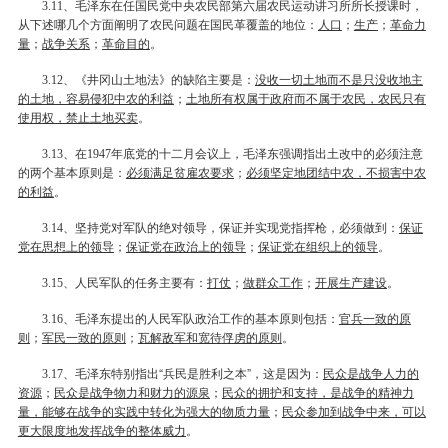
、毛泽东在任国民党中央农民部第六届农民运动讲习所所长授课时，
3.11
从下述哪几个方面阐明了农民问题在国民革覆盖的地位：
人口
；
生产
；
革命力
量
；
战争关系
；
革命目的
。
、《井冈山土地法》的缺陷主要是：
没收一切土地而不是只没收地主
3.12
的土地，容易侵犯中农的利益
；
土地所有权属于政府而不属于农民，农民只有
使用权，禁止土地买卖
。
、在
年底党的十二月会议上，毛泽东强调指出土改中的必须注意
3.13
1947
的两个基本原则是：
必须满足贫雇农要求
；
必须坚定地团结中农，不损害中农
的利益
。
、坚持党对军队的绝对领导，保证并实现党指挥枪，必须做到：
保证
3.14
党在思想上的领导
；
保证党在政治上的领导
；
保证党在组织上的领导
。
、人民军队的任务主要有：
打仗
；
做群众工作
；
开展生产建设
。
3.15
、毛泽东提出的人民军队政治工作的基本原则包括：
官兵一致的原
3.16
则
；
军民一致的原则
；
瓦解敌军和宽待俘虏的原则
。
、毛泽东特别指出“兵民是胜利之本”，这是因为：
民众是战争人力的
3.17
资源
；
民众是战争物力和财力的源泉
；
民众的拥护和支持，是战争的精神力
量，能够在战争的实践中转化为强大的物质力量
；
民众参加到战争中来，可以
更大限度地发挥战争的整体威力
。