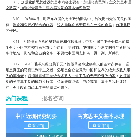
、加强党的思想建设的基本内容主要有：
加强马克思列宁主义的基本理
8.9
论教育
；
加强以党章为主要内容的党的基本知识教育
。
、
年
月，毛泽东在党的七大政治报告中，首次提出党的优良作风
8.10
1945
4
有：
理论和实践相结合的作风
；
和人民群众紧密联系在一起的作风
；
自我批评
的作风
。
、为加强执政党的思想建设和作风建设，中共七届二中全会提出的措
8.11
施有：
不给党的领导者祝寿
；
不送礼
；
少敬酒、少拍掌
；
不用党的领导者的名
字作地名、街名和企业的名字
；
不要把中国同志和马、恩、列、斯并列
。
、
年毛泽东提出关于无产阶级革命事业接班人的基本条件有：
必
8.12
1964
须是真正的马克思列宁主义者
；
必须是全心全意为中国和世界的绝大多数人服
务的革命者
；
必须是能够团结绝大多数人一道工作的无产阶级政治家
；
必须是
党的民主集中制的模范执行者
；
必须谦虚谨慎、戒骄戒躁，富于自我批评精
神，勇于改正自己工作中的缺点和错误
。
热门课程
报名咨询
中国近现代史纲要
马克思主义基本原理
查看详情
查看详情
14888人已购买
23888人已购买