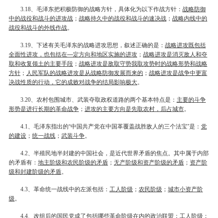
、毛泽东把积极防御的战略方针，具体化为以下作战方针：
战略防御
3.18
中的战役和战斗的进攻战
；
战略持久中的战役和战斗的速决战
；
战略内线中的
战役和战斗的外线作战
。
、下述有关毛泽东的战略进攻思想，叙述正确的是：
战略进攻既包括
3.19
全面性进攻，也包括在—定方向和地区实施的进攻
；
战略进攻是消灭敌人和夺
取和收复领土的主要手段
；
战略进攻是敌取守势我取攻势时的战略形势和战略
方针
；
人民军队的战略进攻是从战略防御发展而来的
；
战略进攻是战争中更富
决战性质的行动，它的成败对战争的结局影响极大
。
、农村包围城市、武装夺取政权道路的两个基本特点是：
主要的斗争
3.20
形势是进行长期的革命战争
；
进攻的主要方向是先取农村，后占城市
。
、毛泽东指出的“中国共产党在中国革覆盖战胜敌人的三个法宝”是：
党
4.1
的建设
；
统一战线
；
武装斗争
。
、半殖民地半封建的中国社会，是近代世界矛盾的焦点。其中属于内部
4.2
的矛盾有：
地主阶级和农民阶级的矛盾
；
无产阶级和资产阶级的矛盾
；
资产阶
级和封建阶级的矛盾
。
、革命统一战线中的左派包括：
工人阶级
；
农民阶级
；
城市小资产阶
4.3
级
。
、改组后的国民党成了包括哪些革命阶级在内的政治联盟：
工人阶级
；
4.4