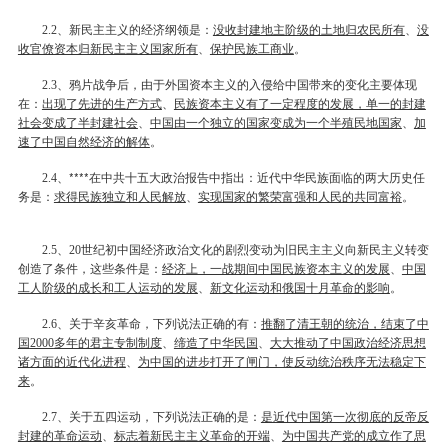
、新民主主义的经济纲领是：
没收封建地主阶级的土地归农民所有
、
没
2.2
收官僚资本归新民主主义国家所有
、
保护民族工商业
。
、鸦片战争后，由于外国资本主义的入侵给中国带来的变化主要体现
2.3
在：
出现了先进的生产方式
、
民族资本主义有了一定程度的发展，单一的封建
社会变成了半封建社会
、
中国由一个独立的国家变成为一个半殖民地国家
、
加
速了中国自然经济的解体
。
、****在中共十五大政治报告中指出：近代中华民族面临的两大历史任
2.4
务是：
求得民族独立和人民解放
、
实现国家的繁荣富强和人民的共同富裕
。
、
世纪初中国经济政治文化的剧烈变动为旧民主主义向新民主义转变
2.5
20
创造了条件，这些条件是：
经济上，一战期间中国民族资本主义的发展
、
中国
工人阶级的成长和工人运动的发展
、
新文化运动和俄国十月革命的影响
。
、关于辛亥革命，下列说法正确的有：
推翻了清王朝的统治，结束了中
2.6
国
多年的君主专制制度
、
缔造了中华民国
、
大大推动了中国政治经济思想
2000
诸方面的近代化进程
、
为中国的进步打开了闸门，使反动统治秩序无法稳定下
来
。
、关于五四运动，下列说法正确的是：
是近代中国第一次彻底的反帝反
2.7
封建的革命运动
、
标志着新民主主义革命的开端
、
为中国共产党的成立作了思