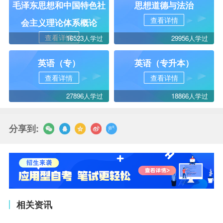
毛泽东思想和中国特色社
思想道德与法治
查看详情
会主义理论体系概论
查看详情
16523人学过
29956人学过
英语（专）
英语（专升本）
查看详情
查看详情
27896人学过
18866人学过
分享到:
相关资讯