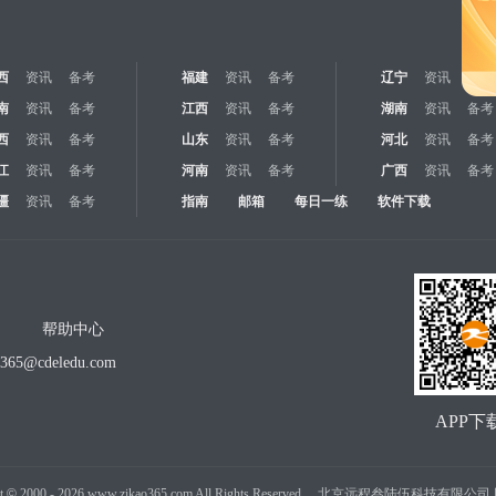
西
资讯
备考
福建
资讯
备考
辽宁
资讯
备考
南
资讯
备考
江西
资讯
备考
湖南
资讯
备考
西
资讯
备考
山东
资讯
备考
河北
资讯
备考
江
资讯
备考
河南
资讯
备考
广西
资讯
备考
疆
资讯
备考
指南
邮箱
每日一练
软件下载
帮助中心
o365@cdeledu.com
APP下
t
©
2000 -
2026
www.zikao365.com All Rights Reserved. 北京远程叁陆伍科技有限