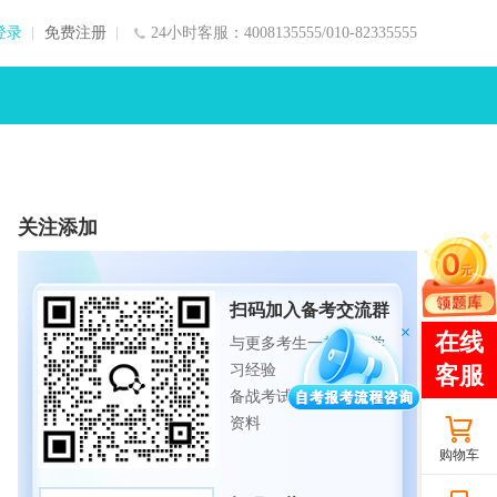
登录
免费注册
24小时客服：4008135555/010-82335555
关注添加
扫码加入备考交流群
与更多考生一起交流学
习经验
备战考试，获取试题及
资料
购物车