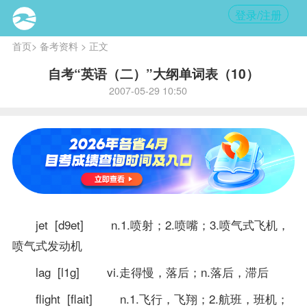
登录/注册
首页
>
备考资料
> 正文
自考“英语（二）”大纲单词表（10）
2007-05-29 10:50
jet [d9et] n.1.喷射；2.喷嘴；3.喷气式飞机，
喷气式发动机
lag [l1g] vi.走得慢，落后；n.落后，滞后
flight [flait] n.1.飞行，飞翔；2.航班，班机；