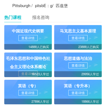
Pittsburgh / pitsbE：g/ 匹兹堡
热门课程
报名咨询
中国近现代史纲要
马克思主义基本原理
查看详情
查看详情
14888人已购买
23888人已购买
毛泽东思想和中国特色社
思想道德与法治
查看详情
会主义理论体系概论
查看详情
16523人学过
29956人学过
英语（专）
英语（专升本）
查看详情
查看详情
27896人学过
18866人学过