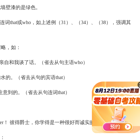
all. 他们把墙壁漆的是绿色。
at或who，如上述例（31）、（34）、（38），强调其
省略，如：
to me. 是总统亲自和我谈了话。（省去从句主语who）
 我是给那条狗水的。（省去从句的宾语that）
 我是昨天开始注意到的。（省去从句连词that）
ing， Sir Peter！ 彼得爵士，你学得是一种很好而诚实的一行啊！
：