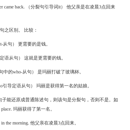
at his father came back. （分裂句引导词it） 他父亲是在凌晨3点回来
定语从句之区别。 比较：
句中的that-从句） 更需要的是钱。
d.（that引导定语从句） 这就是更需要的钱。
ss…… （分裂句中的who-从句） 是玛丽打破了玻璃杯。
st place.（who引导定语从句） 玛丽是获得第一名的姑娘。
去掉，而句子能还原成普通陈述句，则该句是分裂句，否则不是。如
first place. 玛丽获得了第一名。
ock in the morning. 他父亲在凌晨3点回来。