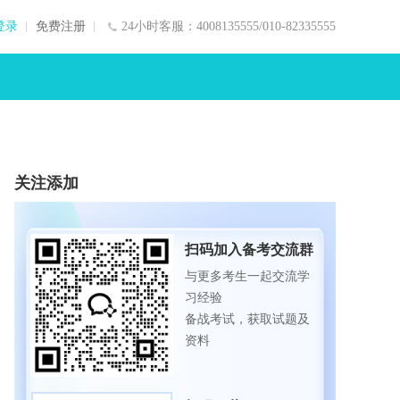
登录
免费注册
24小时客服：4008135555/010-82335555
关注添加
扫码加入备考交流群
与更多考生一起交流学
习经验
备战考试，获取试题及
资料