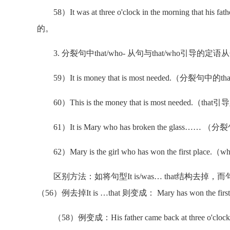
58）It was at three o'clock in the morning th
的。
3. 分裂句中that/who- 从句与that/who引导的
59）It is money that is most needed.（分裂
60）This is the money that is most neede
61）It is Mary who has broken the gla
62）Mary is the girl who has won the fir
区别方法：如将句型It is/was… that结构
（56）例去掉It is …that 则变成： Mary has won the 
（58）例变成：His father came back at three o'cl