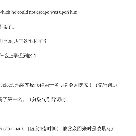
ich he could not escape was upon him.
降临了。
lage？ 是何时他到达了这个村子？
l？ 他是为什么上学迟到的？
 won the first place. 玛丽本应获得第一名，真令人吃惊！（先行词it）
ce. 是玛丽获得了第一名。（分裂句引导词it）
n his father came back.（虚义it指时间） 他父亲回来时是凌晨3点。