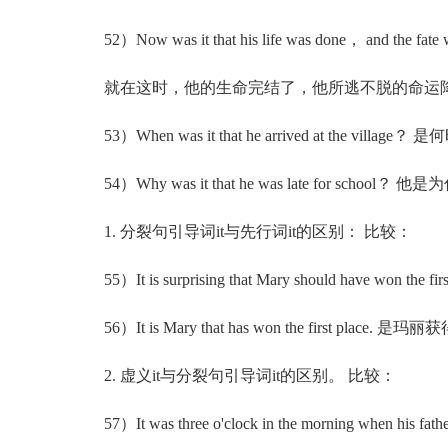
52）Now was it that his life was done， and the fate wh
就在这时，他的生命完结了，他所逃不脱的命运
53）When was it that he arrived at the vil
54）Why was it that he was late for schoo
1. 分裂句引导词it与先行词it的区别： 比较：
55）It is surprising that Mary should have
56）It is Mary that has won the first pla
2. 虚义it与分裂句引导词it的区别。 比较：
57）It was three o'clock in the morning whe