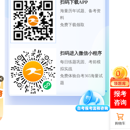
扫码下载APP
海量历年试题、备考资
料
免费下载领取
扫码进入微信小程序
每日练题巩固、考前模
拟实战
免费体验自考365海量试
题
购物车