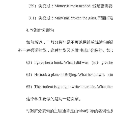
（59）例变成：Money is most needed. 钱是更需
（61）例变成：Mary has broken the glass. 
4. “拟似”分裂句
如前所述，一般分裂句是不可以用简单陈述句的谓
外一种强调句型，这种句型又叫做“拟似”分裂句。如
63）I gave her a book. What I did was （to） g
64）He took a plane to Beijing. What he did wa
65）The student is going to write an article. What the st
这个学生要做的是写一篇文章。
“拟似”分裂句的主语通常是由what引导的名词性