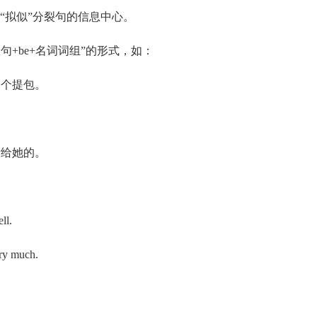
成“拟似”分裂句的信息中心。
句+be+名词词组”的形式，如：
她的是个提包。
是他所给她的。
ll.
ry much.