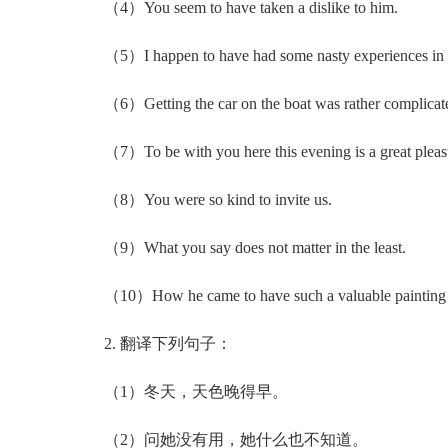
（4）You seem to have taken a dislike to him.
（5）I happen to have had some nasty experiences in d
（6）Getting the car on the boat was rather complicat
（7）To be with you here this evening is a great pleas
（8）You were so kind to invite us.
（9）What you say does not matter in the least.
（10）How he came to have such a valuable painting is
2. 翻译下列句子：
（1）冬天，天色晚得早。
（2）问她没有用，她什么也不知道。