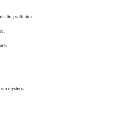
ealing with him.
ed.
ure.
 a mystery.