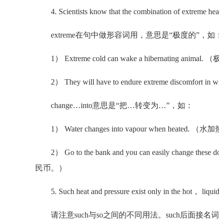
4. Scientists know that the combination of extreme heat
extreme在句中做形容词用，意思是“极度的”，如
1） Extreme cold can wake a hibernating
2） They will have to endure extreme disc
change…into意思是“把…转变为…”，如：
1） Water changes into vapour when heate
2） Go to the bank and you can easily chan
民币。）
5. Such heat and pressure exist only in the hot， liquid m
请注意such与so之间的不同用法。such后面接名