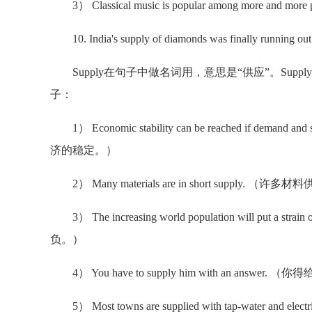
3） Classical music is popular among more
10. India's supply of diamonds was finally running out 
Supply在句子中做名词用，意思是“供应”。Sup
子：
1） Economic stability can be reached if dem
济的稳定。）
2） Many materials are in short supply. （
3） The increasing world population will pu
负。）
4） You have to supply him with an answe
5） Most towns are supplied with tap-water