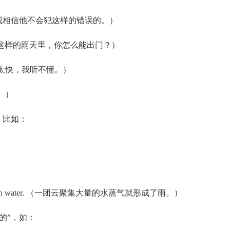
mistake. （我相信他不会犯这样的错误的。）
 day？ （在这样的雨天里，你怎么能出门？）
w. （他说话太快，我听不懂。）
兴。）
，比如：
s laden with water. （一团云聚集大量的水蒸气就形成了雨。）
的”，如：