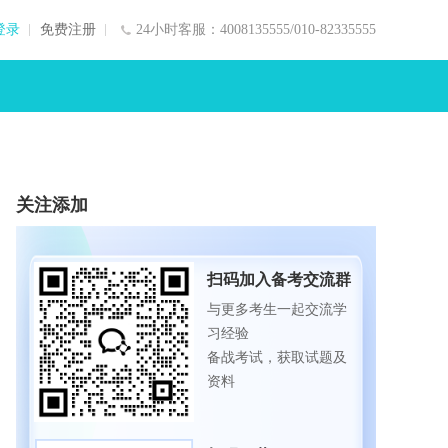
登录
免费注册
24小时客服：4008135555/010-82335555
关注添加
扫码加入备考交流群
与更多考生一起交流学
习经验
备战考试，获取试题及
资料