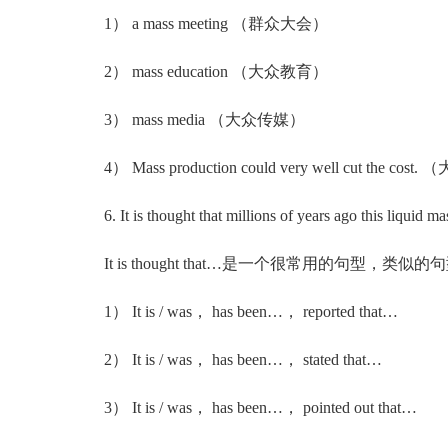
1） a mass meeting （群众大会）
2） mass education （大众教育）
3） mass media （大众传媒）
4） Mass production could very well cut th
6. It is thought that millions of years ago this liquid mas
It is thought that…是一个很常用的句型，类
1） It is / was， has been…， reported that…
2） It is / was， has been…， stated that…
3） It is / was， has been…， pointed out that…