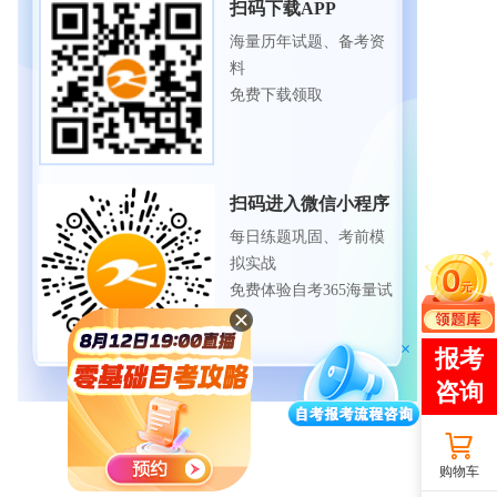
扫码下载APP
海量历年试题、备考资
料
免费下载领取
扫码进入微信小程序
每日练题巩固、考前模
拟实战
免费体验自考365海量试
题
购物车