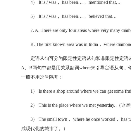
4） It is / was， has been…， mentioned that…
5） It is / was， has been…， believed that…
7. A. There are only four areas where very many diam
B. The first known area was in India， where diamonds 
定语从句可分为限定性定语从句和非限定性定语从
A、B两句中都是用关系副词where来引导定语从
一般不用逗号隔开：
1） Is there a shop around where we can g
2） This is the place where we met yester
3） The small town， where he once worked， h
成现代化的城市了。）