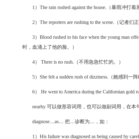
1）The rain rushed against the house.（暴雨冲
2）The reporters are rushing to the scene.
3）Blood rushed to his face when the young m
时，血涌上了他的脸。）
4） There is no rush.（不用急急忙忙的。）
5）She felt a sudden rush of dizziness.（她感
6） He went to America during the Califor
nearby 可以做形容词用，也可以做副词用，在本句中
diagnose…as… 把…诊断为…，如：
1）His failure was diagnosed as being caus