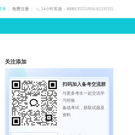
登录
免费注册
24小时客服：4008135555/010-82335555
关注添加
扫码加入备考交流群
与更多考生一起交流学
习经验
备战考试，获取试题及
资料