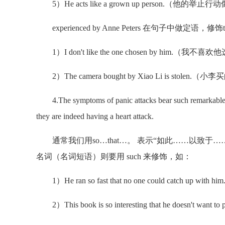
5）He acts like a grown up person.（他的举
experienced by Anne Peters 在句子中做定语，修饰the
1）I don't like the one chosen by him.（
2）The camera bought by Xiao Li is stol
4.The symptoms of panic attacks bear such remarkable simi
they are indeed having a heart attack.
通常我们用so…that…。 表示“如此……以致于……
名词（名词短语）则要用 such 来修饰，如：
1）He ran so fast that no one could catch
2）This book is so interesting that he does