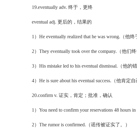
19.eventually adv. 终于，更终
eventual adj. 更后的，结果的
1）He eventually realized that he was wr
2）They eventually took over the compan
3）His mistake led to his eventual dismis
4）He is sure about his eventual success
20.confirm v. 证实，肯定；批准，确认
1）You need to confirm your reservations 48
2）The rumor is confirmed.（谣传被证实了。）