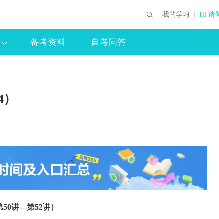
我的学习
Hi 请
备考资料
自考问答
4）
（第50讲—第52讲）