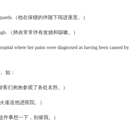
his body guards.（他在保镖的伴随下闯进屋里。）
er and cough. （肺炎常常伴有发烧和咳嗽。）
ital where her pains were diagnosed as having been caused by
用。如：
hts. （他带着游客们匆匆参观了各处名胜。）
l.（救护车火速送他进医院。）
 me.（让我把这件事想一下，别催我。）
：