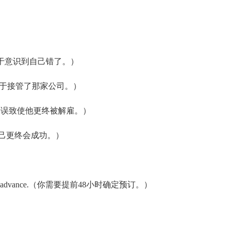
ong.（他终于意识到自己错了。）
y.（他们终于接管了那家公司。）
sal.（他的错误致使他更终被解雇。）
.（他肯定自己更终会成功。）
 hours in advance.（你需要提前48小时确定预订。）