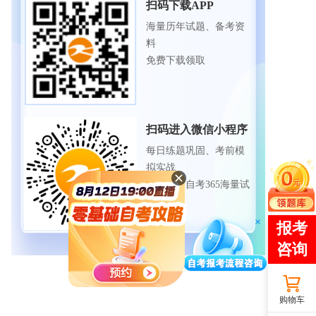
扫码下载APP
海量历年试题、备考资
料
免费下载领取
扫码进入微信小程序
每日练题巩固、考前模
拟实战
免费体验自考365海量试
题
购物车