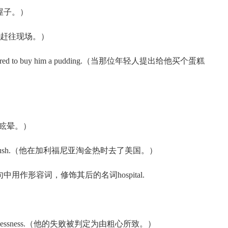
打着屋子。）
（记者们正赶往现场。）
an offered to buy him a pudding.（当那位年轻人提出给他买个蛋糕
到一阵眩晕。）
nian gold rush.（他在加利福尼亚淘金热时去了美国。）
用作形容词，修饰其后的名词hospital.
ed by carelessness.（他的失败被判定为由粗心所致。）