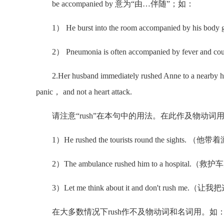
be accompanied by 意为“由…伴随”；如：
1） He burst into the room accompanied by 
2） Pneumonia is often accompanied by fev
2.Her husband immediately rushed Anne to a nearby hosp
panic， and not a heart attack.
请注意“rush”在本句中的用法。在此作及物动词
1）He rushed the tourists round the sig
2）The ambulance rushed him to a hospita
3）Let me think about it and don't rush
在大多数情况下rush作不及物动词和名词用。如