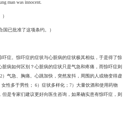
ng man was innocent.
。）
reaty.（联合国已批准了这项条约。）
吓症。惊吓症的症状与心脏病的症状极其相似，于是得了惊
心脏病如何区别？心脏病的症状只是气急和疼痛，而惊吓症则
；2）气急、胸痛。心跳加快，突然发抖，周围的人或物变得虚
5）女性多于男性； 6）症状多样化；7）大量饮酒和使用药物
，但是专家们建议更好向医生咨询，如果确实患有惊吓症，则