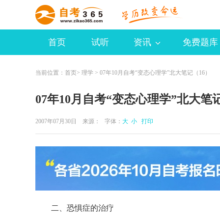
首页
试听
资讯
免费题库
当前位置：
首页
>
理学
> 07年10月自考“变态心理学”北大笔记（16）
07年10月自考“变态心理学”北大笔
2007年07月30日 来源：
字体：
大
小
打印
二、恐惧症的治疗