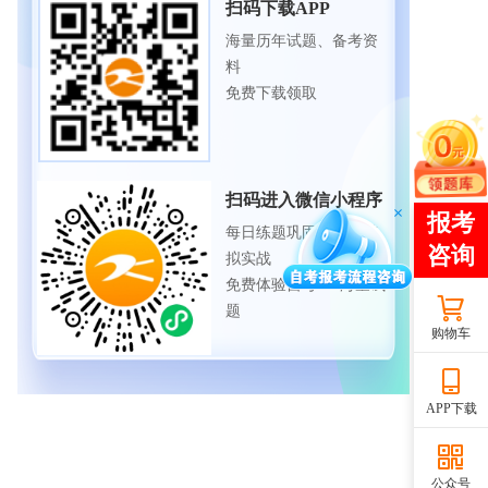
扫码下载APP
海量历年试题、备考资
料
免费下载领取
扫码进入微信小程序
每日练题巩固、考前模
拟实战
免费体验自考365海量试
题
购物车
APP下载
公众号