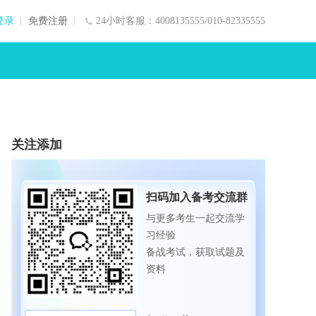
登录
免费注册
24小时客服：4008135555/010-82335555
关注添加
扫码加入备考交流群
与更多考生一起交流学
习经验
备战考试，获取试题及
资料