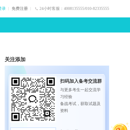
登录
免费注册
24小时客服：4008135555/010-82335555
关注添加
扫码加入备考交流群
与更多考生一起交流学
习经验
备战考试，获取试题及
资料