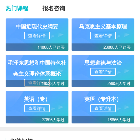
热门课程
报名咨询
中国近现代史纲要
马克思主义基本原理
查看详情
查看详情
14888人已购买
23888人已购买
毛泽东思想和中国特色社
思想道德与法治
查看详情
会主义理论体系概论
查看详情
16523人学过
29956人学过
英语（专）
英语（专升本）
查看详情
查看详情
27896人学过
18866人学过