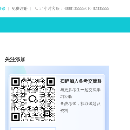
登录
免费注册
24小时客服：4008135555/010-82335555
关注添加
扫码加入备考交流群
与更多考生一起交流学
习经验
备战考试，获取试题及
资料