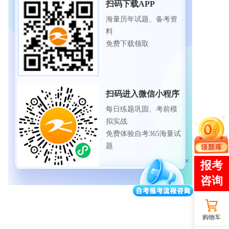
扫码下载APP
海量历年试题、备考资
料
免费下载领取
扫码进入微信小程序
每日练题巩固、考前模
拟实战
免费体验自考365海量试
题
购物车