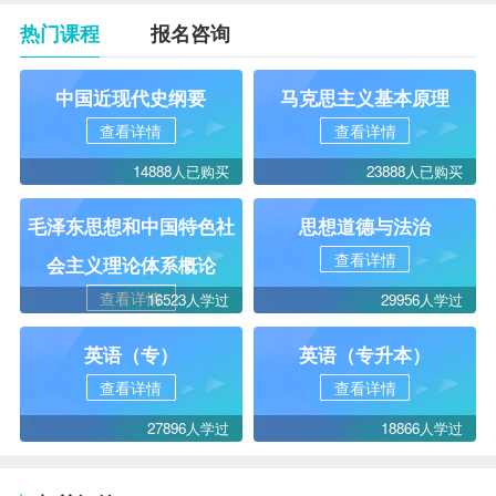
热门课程
报名咨询
中国近现代史纲要
马克思主义基本原理
查看详情
查看详情
14888人已购买
23888人已购买
毛泽东思想和中国特色社
思想道德与法治
查看详情
会主义理论体系概论
查看详情
16523人学过
29956人学过
英语（专）
英语（专升本）
查看详情
查看详情
27896人学过
18866人学过