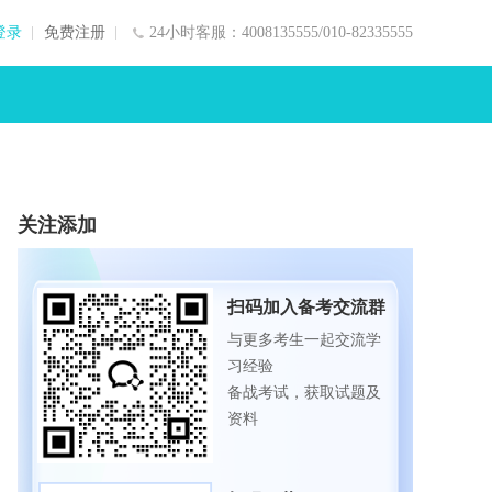
登录
免费注册
24小时客服：4008135555/010-82335555
关注添加
扫码加入备考交流群
与更多考生一起交流学
习经验
备战考试，获取试题及
资料