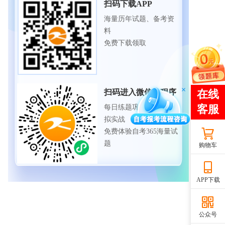
扫码下载APP
海量历年试题、备考资
料
免费下载领取
扫码进入微信小程序
每日练题巩固、考前模
拟实战
免费体验自考365海量试
题
购物车
APP下载
公众号