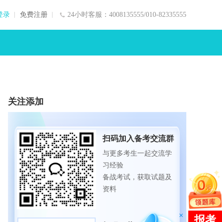
登录
免费注册
24小时客服：4008135555/010-82335555
关注添加
扫码加入备考交流群
与更多考生一起交流学
习经验
备战考试，获取试题及
资料