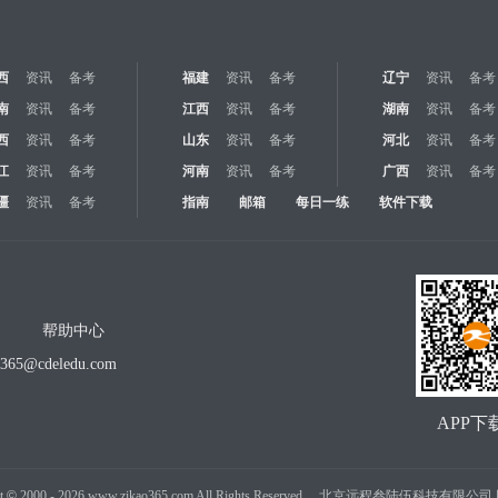
西
资讯
备考
福建
资讯
备考
辽宁
资讯
备考
南
资讯
备考
江西
资讯
备考
湖南
资讯
备考
西
资讯
备考
山东
资讯
备考
河北
资讯
备考
江
资讯
备考
河南
资讯
备考
广西
资讯
备考
疆
资讯
备考
指南
邮箱
每日一练
软件下载
帮助中心
o365@cdeledu.com
APP下
t
©
2000 -
2026
www.zikao365.com All Rights Reserved. 北京远程叁陆伍科技有限