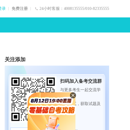
登录
免费注册
24小时客服：4008135555/010-82335555
关注添加
扫码加入备考交流群
与更多考生一起交流学
习经验
备战考试，获取试题及
资料