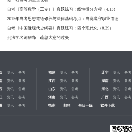
自考《高等数学（工专）》真题练习：线性微分方程（4.13）
2015年自考思想道德修养与法律基础考点：自觉遵守职业道德
自考《中国近现代史纲要》真题练习：四个现代化（8.29）
刑法学名词解释：疏忽大意的过失
西
资讯
备考
福建
资讯
备考
辽宁
资讯
备考
南
资讯
备考
江西
资讯
备考
湖南
资讯
备考
西
资讯
备考
山东
资讯
备考
河北
资讯
备考
江
资讯
备考
河南
资讯
备考
广西
资讯
备考
疆
资讯
备考
指南
邮箱
每日一练
软件下载