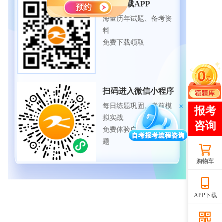
扫码下载APP
海量历年试题、备考资
料
免费下载领取
扫码进入微信小程序
每日练题巩固、考前模
拟实战
免费体验自考365海量试
题
购物车
APP下载