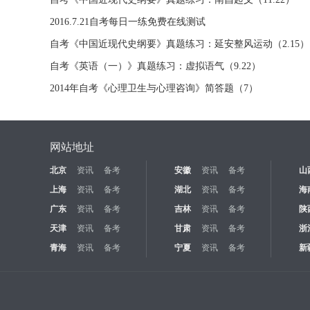
2016.7.21自考每日一练免费在线测试
自考《中国近现代史纲要》真题练习：延安整风运动（2.15）
自考《英语（一）》真题练习：虚拟语气（9.22）
2014年自考《心理卫生与心理咨询》简答题（7）
网站地址
北京
资讯
备考
安徽
资讯
备考
山
上海
资讯
备考
湖北
资讯
备考
海
广东
资讯
备考
吉林
资讯
备考
陕
天津
资讯
备考
甘肃
资讯
备考
浙
青海
资讯
备考
宁夏
资讯
备考
新