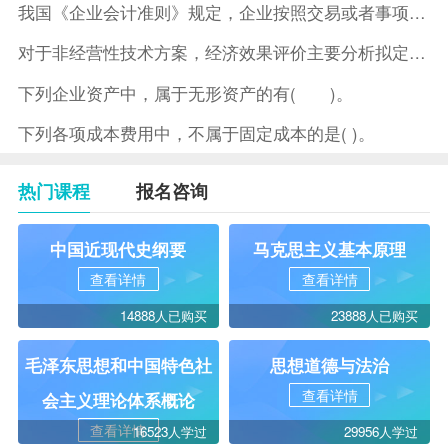
我国《企业会计准则》规定，企业按照交易或者事项的经济特征确定
对于非经营性技术方案，经济效果评价主要分析拟定方案的( )。
下列企业资产中，属于无形资产的有( )。
下列各项成本费用中，不属于固定成本的是( )。
热门课程
报名咨询
中国近现代史纲要
马克思主义基本原理
查看详情
查看详情
14888人已购买
23888人已购买
毛泽东思想和中国特色社
思想道德与法治
查看详情
会主义理论体系概论
查看详情
16523人学过
29956人学过