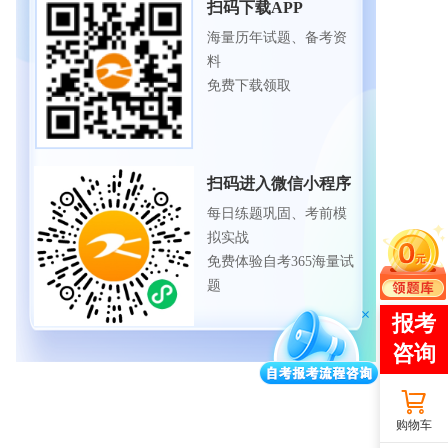
扫码下载APP
海量历年试题、备考资
料
免费下载领取
扫码进入微信小程序
每日练题巩固、考前模
拟实战
免费体验自考365海量试
题
购物车