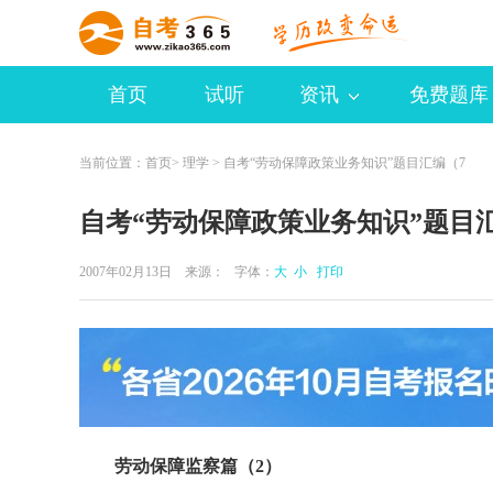
首页
试听
资讯
免费题库
当前位置：
首页
>
理学
> 自考“劳动保障政策业务知识”题目汇编（7
自考“劳动保障政策业务知识”题目
2007年02月13日 来源：
字体：
大
小
打印
劳动保障监察篇（2）