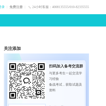
登录
免费注册
24小时客服：4008135555/010-82335555
关注添加
扫码加入备考交流群
与更多考生一起交流学
习经验
备战考试，获取试题及
资料