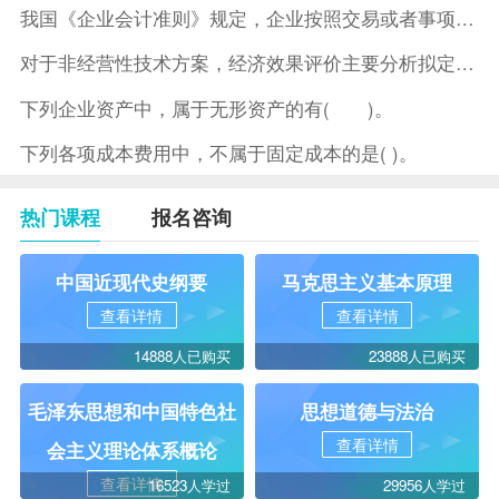
我国《企业会计准则》规定，企业按照交易或者事项的经济特征确定
对于非经营性技术方案，经济效果评价主要分析拟定方案的( )。
下列企业资产中，属于无形资产的有( )。
下列各项成本费用中，不属于固定成本的是( )。
热门课程
报名咨询
中国近现代史纲要
马克思主义基本原理
查看详情
查看详情
14888人已购买
23888人已购买
毛泽东思想和中国特色社
思想道德与法治
查看详情
会主义理论体系概论
查看详情
16523人学过
29956人学过