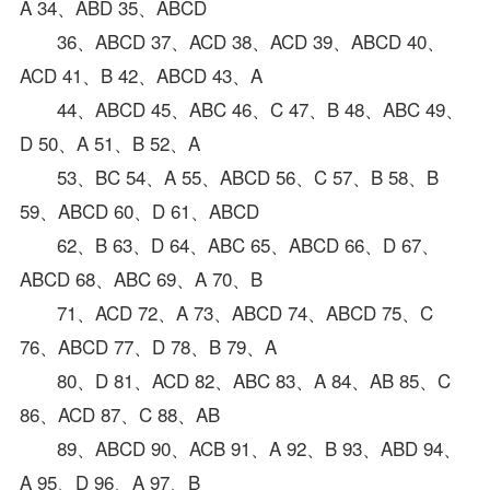
A 34、ABD 35、ABCD
36、ABCD 37、ACD 38、ACD 39、ABCD 40、
ACD 41、B 42、ABCD 43、A
44、ABCD 45、ABC 46、C 47、B 48、ABC 49、
D 50、A 51、B 52、A
53、BC 54、A 55、ABCD 56、C 57、B 58、B
59、ABCD 60、D 61、ABCD
62、B 63、D 64、ABC 65、ABCD 66、D 67、
ABCD 68、ABC 69、A 70、B
71、ACD 72、A 73、ABCD 74、ABCD 75、C
76、ABCD 77、D 78、B 79、A
80、D 81、ACD 82、ABC 83、A 84、AB 85、C
86、ACD 87、C 88、AB
89、ABCD 90、ACB 91、A 92、B 93、ABD 94、
A 95、D 96、A 97、B