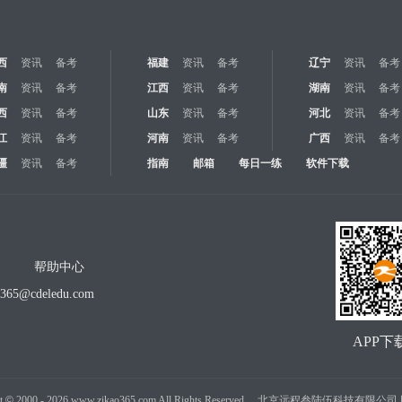
西
资讯
备考
福建
资讯
备考
辽宁
资讯
备考
南
资讯
备考
江西
资讯
备考
湖南
资讯
备考
西
资讯
备考
山东
资讯
备考
河北
资讯
备考
江
资讯
备考
河南
资讯
备考
广西
资讯
备考
疆
资讯
备考
指南
邮箱
每日一练
软件下载
帮助中心
o365@cdeledu.com
APP下
t
©
2000 -
2026
www.zikao365.com All Rights Reserved. 北京远程叁陆伍科技有限