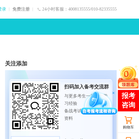
登录
免费注册
24小时客服：4008135555/010-82335555
关注添加
扫码加入备考交流群
与更多考生一起交流学
习经验
备战考试，获取试题及
资料
购物车