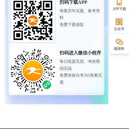
扫码下载APP
APP下载
海量历年试题、备考资
料
免费下载领取
公众号
领资料
扫码进入微信小程序
每日练题巩固、考前模
拟实战
免费体验自考365海量试
题