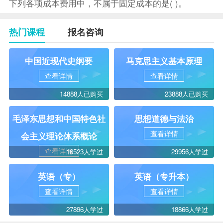
下列各项成本费用中，不属于固定成本的是( )。
热门课程
报名咨询
中国近现代史纲要
马克思主义基本原理
查看详情
查看详情
14888人已购买
23888人已购买
毛泽东思想和中国特色社
思想道德与法治
查看详情
会主义理论体系概论
查看详情
16523人学过
29956人学过
英语（专）
英语（专升本）
查看详情
查看详情
27896人学过
18866人学过