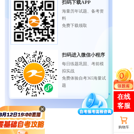
扫码下载APP
海量历年试题、备考资
料
免费下载领取
扫码进入微信小程序
每日练题巩固、考前模
拟实战
免费体验自考365海量试
题
购物车