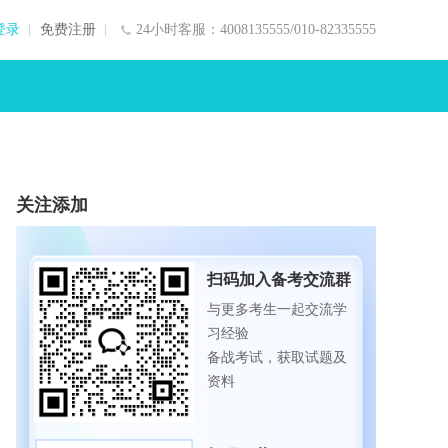
登录
免费注册
24小时客服：4008135555/010-82335555
关注添加
扫码加入备考交流群
与更多考生一起交流学
习经验
备战考试，获取试题及
资料