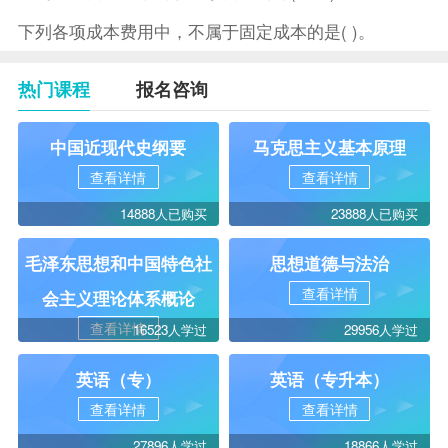
下列各项成本费用中，不属于固定成本的是( )。
热门课程
报名咨询
中国近现代史纲要
马克思主义基本原理
查看详情
查看详情
14888人已购买
23888人已购买
毛泽东思想和中国特色社
思想道德与法治
查看详情
会主义理论体系概论
查看详情
16523人学过
29956人学过
英语（专）
英语（专升本）
查看详情
查看详情
27896人学过
18866人学过