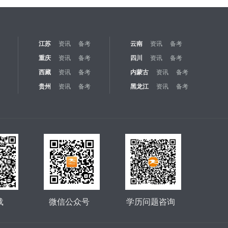
江苏
资讯
备考
云南
资讯
备考
重庆
资讯
备考
四川
资讯
备考
西藏
资讯
备考
内蒙古
资讯
备考
贵州
资讯
备考
黑龙江
资讯
备考
载
微信公众号
学历问题咨询