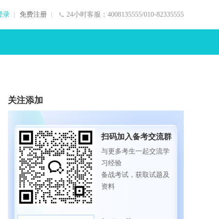
登录
免费注册
24小时客服：4008135555/010-82335555
关注添加
扫码加入备考交流群
与更多考生一起交流学
习经验
备战考试，获取试题及
资料