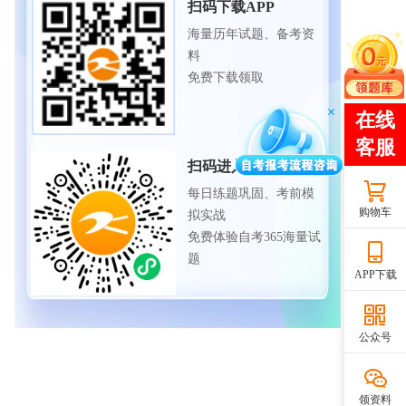
扫码下载APP
海量历年试题、备考资
料
免费下载领取
扫码进入微信小程序
每日练题巩固、考前模
购物车
拟实战
免费体验自考365海量试
题
APP下载
公众号
领资料