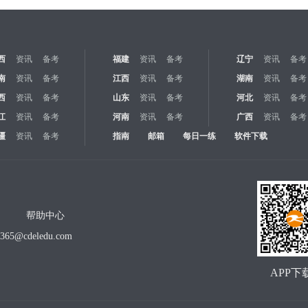
西
资讯
备考
福建
资讯
备考
辽宁
资讯
备考
南
资讯
备考
江西
资讯
备考
湖南
资讯
备考
西
资讯
备考
山东
资讯
备考
河北
资讯
备考
江
资讯
备考
河南
资讯
备考
广西
资讯
备考
疆
资讯
备考
指南
邮箱
每日一练
软件下载
帮助中心
o365@cdeledu.com
APP下