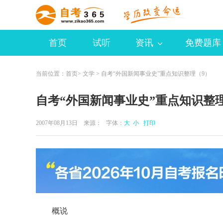
首页
试听
资讯
免费题库
当前位置：
首页
>
文学
> 自考“外国新闻事业史”重点知识整理（9）
自考“外国新闻事业史”重点知识整
2007年08月13日 来源：
字体：
大
小
打印
概说