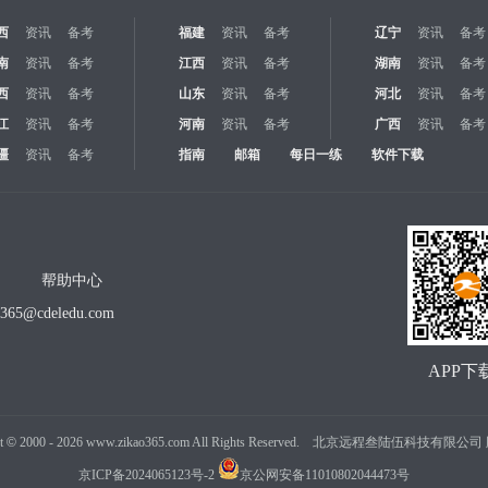
西
资讯
备考
福建
资讯
备考
辽宁
资讯
备考
南
资讯
备考
江西
资讯
备考
湖南
资讯
备考
西
资讯
备考
山东
资讯
备考
河北
资讯
备考
江
资讯
备考
河南
资讯
备考
广西
资讯
备考
疆
资讯
备考
指南
邮箱
每日一练
软件下载
帮助中心
o365@cdeledu.com
APP下
t
©
2000 -
2026
www.zikao365.com All Rights Reserved. 北京远程叁陆伍科技有限
京ICP备2024065123号-2
京公网安备11010802044473号