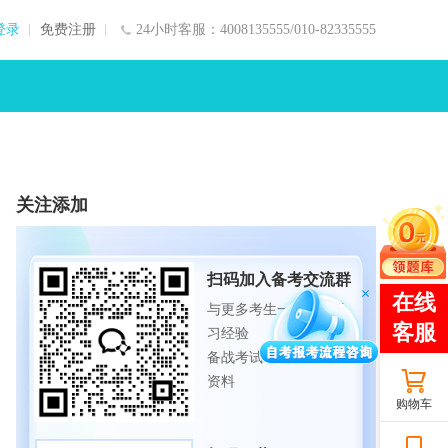
登录
免费注册
24小时客服：4008135555/010-82335555
关注添加
扫码加入备考交流群
与更多考生一起交流学
习经验
备战考试，获取试题及
资料
购物车