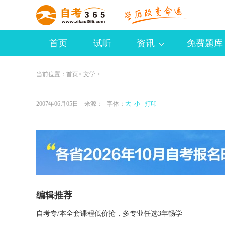
首页
试听
资讯
免费题库
当前位置：
首页
>
文学
>
2007年06月05日 来源：
字体：
大
小
打印
编辑推荐
自考专/本全套课程低价抢，多专业任选3年畅学