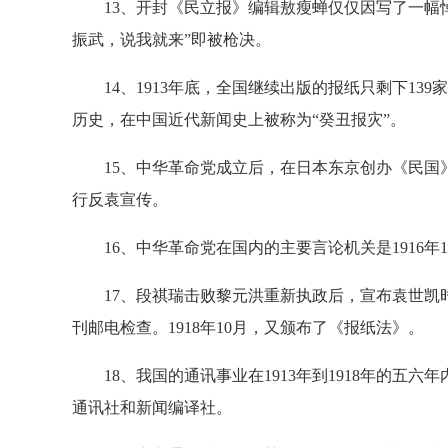
13、开封《民立报》编辑敖瘦蝉仅仅因写了一幅悼
振武，说我就来”即被枪决。
14、1913年底，全国继续出版的报纸只剩下139家比
历史，在中国近代新闻史上被称为“癸丑报灾”。
15、中华革命党成立后，在日本东京创办《民国》
行反袁宣传。
16、中华革命党在国内的主要言论机关是1916年
17、段祺瑞击败黎元洪重新执政后，宣布袁世凯时期
刊邮电检查。1918年10月，又颁布了《报纸法》。
18、我国的通讯事业在1913年到1918年的五六
通讯社和新闻编译社。