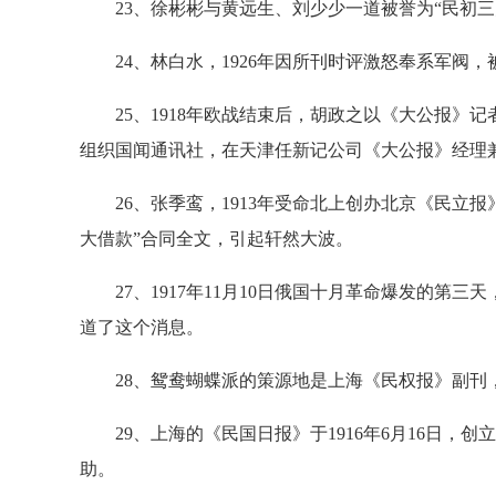
23、徐彬彬与黄远生、刘少少一道被誉为“民初三
24、林白水，1926年因所刊时评激怒奉系军阀，
25、1918年欧战结束后，胡政之以《大公报》
组织国闻通讯社，在天津任新记公司《大公报》经理
26、张季鸾，1913年受命北上创办北京《民立报
大借款”合同全文，引起轩然大波。
27、1917年11月10日俄国十月革命爆发的第
道了这个消息。
28、鸳鸯蝴蝶派的策源地是上海《民权报》副刊
29、上海的《民国日报》于1916年6月16日，
助。