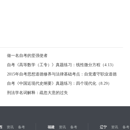
做一名自考的坚强使者
自考《高等数学（工专）》真题练习：线性微分方程（4.13）
2015年自考思想道德修养与法律基础考点：自觉遵守职业道德
自考《中国近现代史纲要》真题练习：四个现代化（8.29）
刑法学名词解释：疏忽大意的过失
西
资讯
备考
福建
资讯
备考
辽宁
资讯
备考