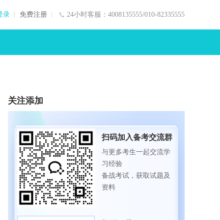
登录
免费注册
24小时客服：4008135555/010-82335555
关注添加
扫码加入备考交流群
与更多考生一起交流学
习经验
备战考试，获取试题及
资料