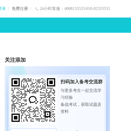
登录
免费注册
24小时客服：4008135555/010-82335555
关注添加
扫码加入备考交流群
与更多考生一起交流学
习经验
备战考试，获取试题及
资料