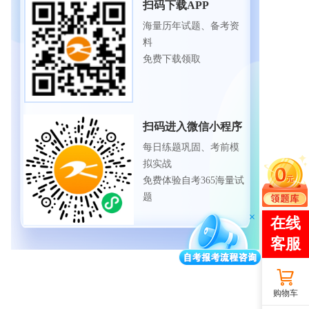
扫码下载APP
海量历年试题、备考资
料
免费下载领取
扫码进入微信小程序
每日练题巩固、考前模
拟实战
免费体验自考365海量试
题
购物车