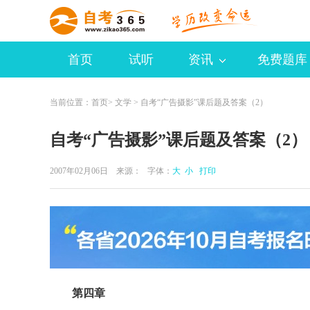
首页
试听
资讯
免费题库
当前位置：
首页
>
文学
> 自考“广告摄影”课后题及答案（2）
自考“广告摄影”课后题及答案（2）
2007年02月06日 来源：
字体：
大
小
打印
第四章