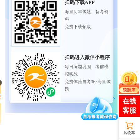
扫码下载APP
海量历年试题、备考资
料
免费下载领取
扫码进入微信小程序
每日练题巩固、考前模
拟实战
免费体验自考365海量试
题
购物车