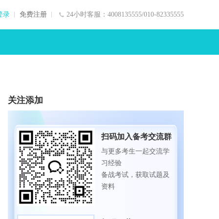
登录
免费注册
24小时客服：4008135555/010-82335555
关注添加
扫码加入备考交流群
与更多考生一起交流学
习经验
备战考试，获取试题及
资料