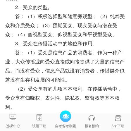
2、受众的类型。
答：（1）积极选择型和随意旁观型；（2）纯粹受
众和介质受众；（3）预期受众、现实受众与潜在受
众；（4）俯视型受众、仰视型受众和平视型受众。
3、受众在传播活动中的地位和作用。
答：（1）受众是信息产品的消费者。作为一种产
业，大众传播业向受众直接或间接提供了大量的信息产
品。而没有受众，信息产品就没有消费者，传播媒介也
就没有生存和发展的可能性。
（2）受众享有的几项基本权利。在传播活动中，
受众享有知晓权、表达性、隐私权、监督权等基本权
利。
（3）信息接受具有选择性。受众接收传媒的信
息，需要对传播符号进行还原或者“翻译”，即译码。对
选课中心
试题下载
自考备考刷题
报名预约
App下载