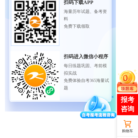
扫码下载APP
海量历年试题、备考资
料
免费下载领取
扫码进入微信小程序
每日练题巩固、考前模
拟实战
免费体验自考365海量试
题
购物车