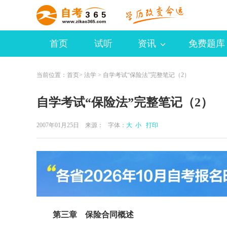
首页
试听
资讯
免费题库
当前位置：
首页
>
法学
> 自学考试“保险法”完整笔记（2）
自学考试“保险法”完整笔记（2）
2007年01月25日 来源：
字体：
大
小
打印
第三章 保险合同概述