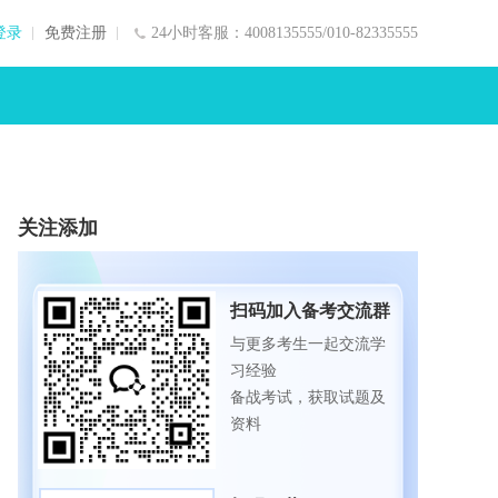
登录
免费注册
24小时客服：4008135555/010-82335555
关注添加
扫码加入备考交流群
与更多考生一起交流学
习经验
备战考试，获取试题及
资料