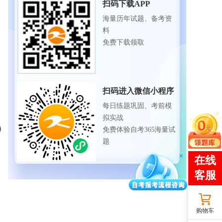
扫码下载APP
海量历年试题、备考资
料
免费下载领取
扫码进入微信小程序
每日练题巩固、考前模
拟实战
免费体验自考365海量试
题
购物车