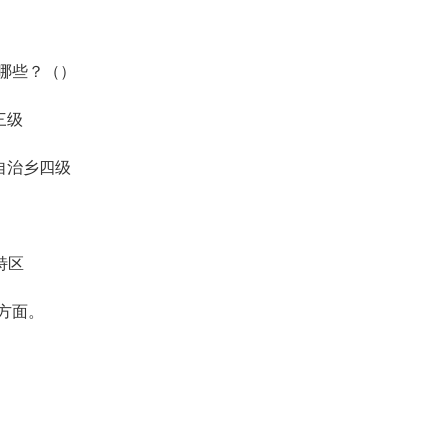
哪些？（）
三级
自治乡四级
特区
方面。