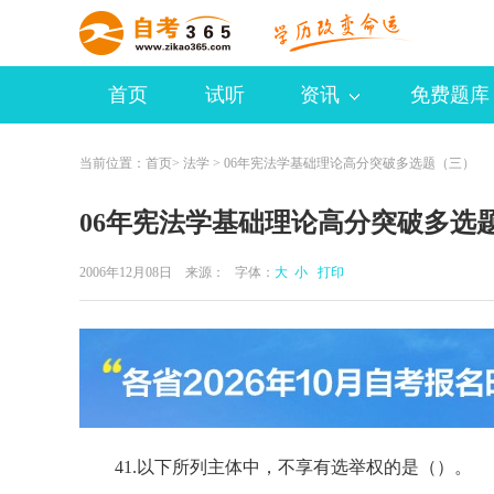
首页
试听
资讯
免费题库
当前位置：
首页
>
法学
> 06年宪法学基础理论高分突破多选题（三）
06年宪法学基础理论高分突破多选
2006年12月08日 来源：
字体：
大
小
打印
41.以下所列主体中，不享有选举权的是（）。