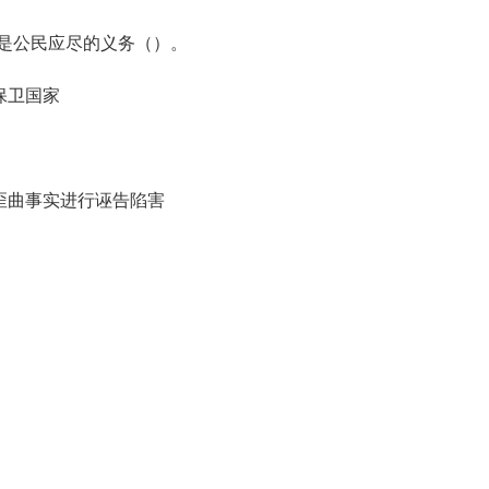
是公民应尽的义务（）。
保卫国家
歪曲事实进行诬告陷害