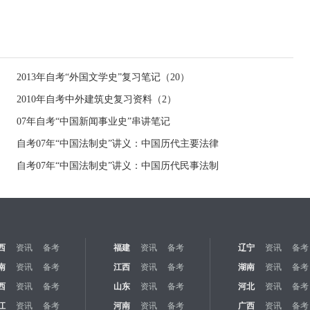
2013年自考“外国文学史”复习笔记（20）
2010年自考中外建筑史复习资料（2）
07年自考“中国新闻事业史”串讲笔记
自考07年“中国法制史”讲义：中国历代主要法律
自考07年“中国法制史”讲义：中国历代民事法制
西
资讯
备考
福建
资讯
备考
辽宁
资讯
备考
南
资讯
备考
江西
资讯
备考
湖南
资讯
备考
西
资讯
备考
山东
资讯
备考
河北
资讯
备考
江
资讯
备考
河南
资讯
备考
广西
资讯
备考