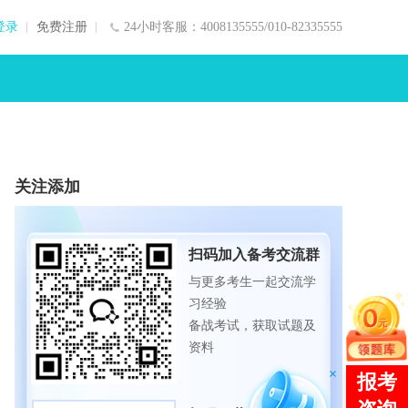
登录
免费注册
24小时客服：4008135555/010-82335555
关注添加
扫码加入备考交流群
与更多考生一起交流学
习经验
备战考试，获取试题及
资料