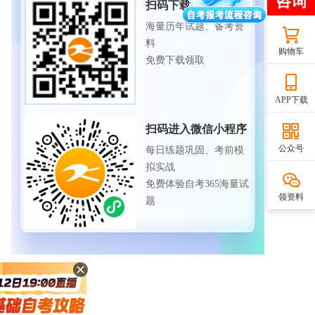
扫码下载APP
海量历年试题、备考资
料
购物车
免费下载领取
APP下载
扫码进入微信小程序
公众号
每日练题巩固、考前模
拟实战
免费体验自考365海量试
领资料
题