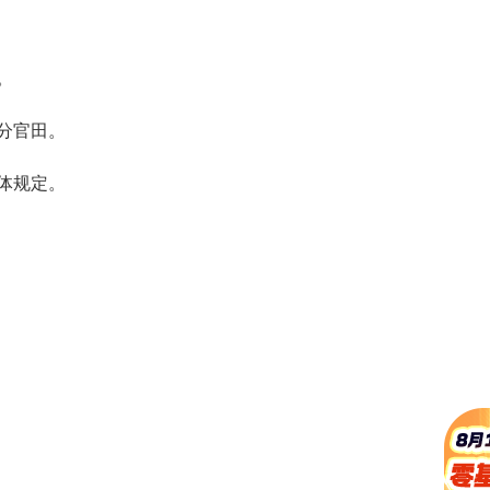
。
分官田。
体规定。