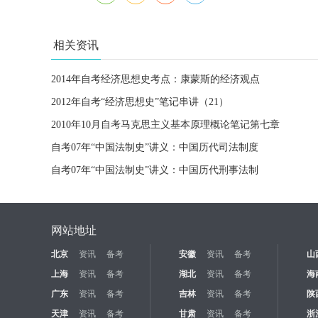
相关资讯
2014年自考经济思想史考点：康蒙斯的经济观点
2012年自考“经济思想史”笔记串讲（21）
2010年10月自考马克思主义基本原理概论笔记第七章
自考07年“中国法制史”讲义：中国历代司法制度
自考07年“中国法制史”讲义：中国历代刑事法制
网站地址
北京
资讯
备考
安徽
资讯
备考
山
上海
资讯
备考
湖北
资讯
备考
海
广东
资讯
备考
吉林
资讯
备考
陕
天津
资讯
备考
甘肃
资讯
备考
浙