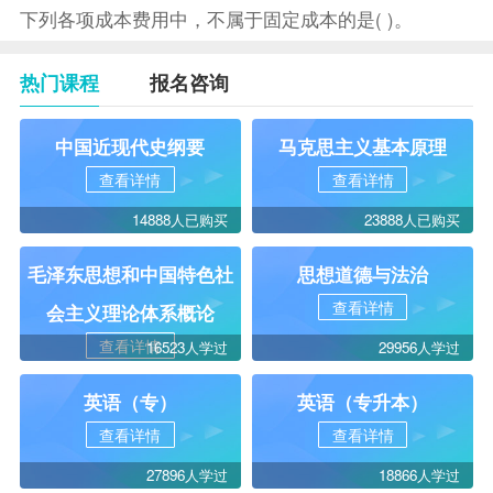
下列各项成本费用中，不属于固定成本的是( )。
热门课程
报名咨询
中国近现代史纲要
马克思主义基本原理
查看详情
查看详情
14888人已购买
23888人已购买
毛泽东思想和中国特色社
思想道德与法治
查看详情
会主义理论体系概论
查看详情
16523人学过
29956人学过
英语（专）
英语（专升本）
查看详情
查看详情
27896人学过
18866人学过