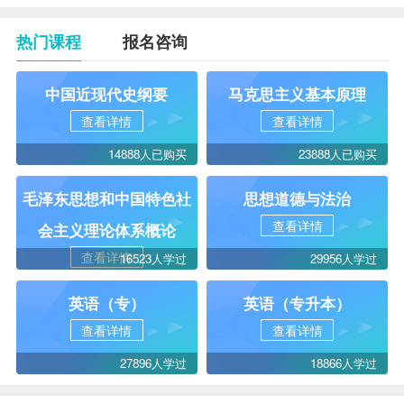
热门课程
报名咨询
中国近现代史纲要
马克思主义基本原理
查看详情
查看详情
14888人已购买
23888人已购买
毛泽东思想和中国特色社
思想道德与法治
查看详情
会主义理论体系概论
查看详情
16523人学过
29956人学过
英语（专）
英语（专升本）
查看详情
查看详情
27896人学过
18866人学过