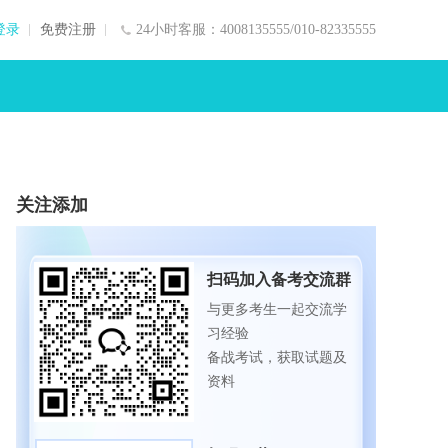
登录
免费注册
24小时客服：4008135555/010-82335555
关注添加
扫码加入备考交流群
与更多考生一起交流学
习经验
备战考试，获取试题及
资料