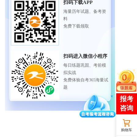
扫码下载APP
海量历年试题、备考资
料
免费下载领取
扫码进入微信小程序
每日练题巩固、考前模
拟实战
免费体验自考365海量试
题
购物车