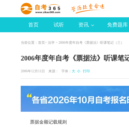
首页
试听
资讯
免费题库
当前位置：
首页
>
法学
> 2006年度年自考《票据法》听课笔记（三）
2006年度年自考《票据法》听课笔
2006年12月11日 来源：
字体：
大
小
打印
票据金额记载规则